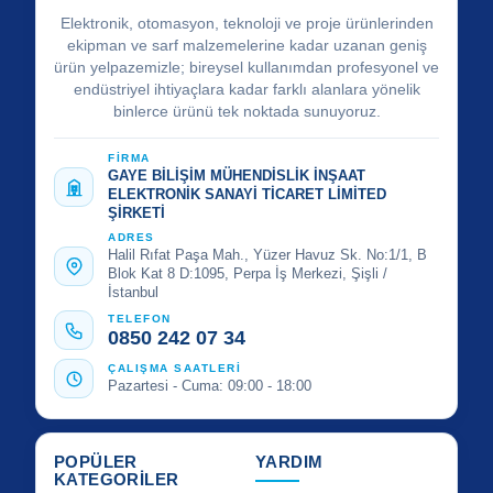
Elektronik, otomasyon, teknoloji ve proje ürünlerinden
ekipman ve sarf malzemelerine kadar uzanan geniş
ürün yelpazemizle; bireysel kullanımdan profesyonel ve
endüstriyel ihtiyaçlara kadar farklı alanlara yönelik
binlerce ürünü tek noktada sunuyoruz.
FİRMA
GAYE BİLİŞİM MÜHENDİSLİK İNŞAAT
ELEKTRONİK SANAYİ TİCARET LİMİTED
ŞİRKETİ
ADRES
Halil Rıfat Paşa Mah., Yüzer Havuz Sk. No:1/1, B
Blok Kat 8 D:1095, Perpa İş Merkezi, Şişli /
İstanbul
TELEFON
0850 242 07 34
ÇALIŞMA SAATLERİ
Pazartesi - Cuma: 09:00 - 18:00
POPÜLER
YARDIM
KATEGORİLER