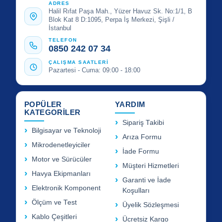
ADRES
Halil Rıfat Paşa Mah., Yüzer Havuz Sk. No:1/1, B
Blok Kat 8 D:1095, Perpa İş Merkezi, Şişli /
İstanbul
TELEFON
0850 242 07 34
ÇALIŞMA SAATLERİ
Pazartesi - Cuma: 09:00 - 18:00
POPÜLER
YARDIM
KATEGORİLER
Sipariş Takibi
Bilgisayar ve Teknoloji
Arıza Formu
Mikrodenetleyiciler
İade Formu
Motor ve Sürücüler
Müşteri Hizmetleri
Havya Ekipmanları
Garanti ve İade
Elektronik Komponent
Koşulları
Ölçüm ve Test
Üyelik Sözleşmesi
Kablo Çeşitleri
Ücretsiz Kargo