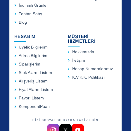
İndirimli Ürünler
Toptan Satış
Blog
HESABIM
MÜŞTERİ
HİZMETLERİ
Üyelik Bilgilerim
Hakkımızda
Adres Bilgilerim
İletişim
Siparişlerim
Hesap Numaralarımız
Stok Alarm Listem
K.V.K.K. Politikası
Alışveriş Listem
Fiyat Alarm Listem
Favori Listem
KomponentPuan
BİZİ SOSYAL MEDYADA TAKİP EDİN