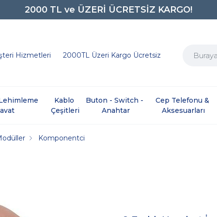
0850 242 0734
teri Hizmetleri
2000TL Üzeri Kargo Ücretsiz
e Lehimleme 
Kablo 
Buton - Switch - 
Cep Telefonu & 
davat
Çeşitleri
Anahtar
Aksesuarları
Modüller
Komponentci