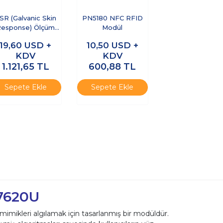
SR (Galvanic Skin
PN5180 NFC RFID
Response) Ölçüm
Modül
Sensörü Yalan
19,60
USD +
10,50
USD +
Dedektörü
KDV
KDV
1.121,65
TL
600,88
TL
Sepete Ekle
Sepete Ekle
J7620U
e mimikleri algılamak için tasarlanmış bir modüldür.