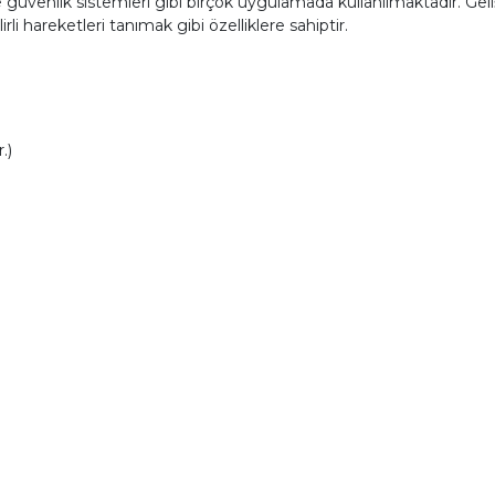
e güvenlik sistemleri gibi birçok uygulamada kullanılmaktadır. Geli
li hareketleri tanımak gibi özelliklere sahiptir.
.)