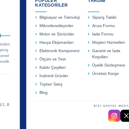
POPÜLER
YARDIM
KATEGORİLER
Bilgisayar ve Teknoloji
Sipariş Takibi
Mikrodenetleyiciler
Arıza Formu
Motor ve Sürücüler
İade Formu
i
Havya Ekipmanları
Müşteri Hizmetleri
rinden
geniş
Elektronik Komponent
Garanti ve İade
yonel
Koşulları
Ölçüm ve Test
önelik
Üyelik Sözleşmesi
Kablo Çeşitleri
Ücretsiz Kargo
İndirimli Ürünler
Toptan Satış
Blog
1/1, B
BİZİ SOSYAL MEDY