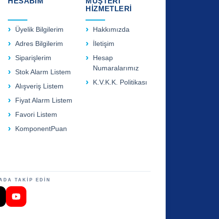
HESABIM
MÜŞTERİ
HİZMETLERİ
Üyelik Bilgilerim
Hakkımızda
Adres Bilgilerim
İletişim
Siparişlerim
Hesap
Numaralarımız
Stok Alarm Listem
K.V.K.K. Politikası
Alışveriş Listem
Fiyat Alarm Listem
Favori Listem
KomponentPuan
ADA TAKİP EDİN