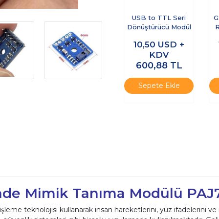
USB to TTL Seri
G
Dönüştürücü Modül
10,50
USD +
KDV
600,88
TL
Sepete Ekle
 İfade Mimik Tanıma Modülü PA
işleme teknolojisi kullanarak insan hareketlerini, yüz ifadelerini v