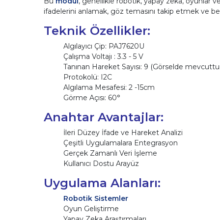
Bu
modül
, genellikle robotik, yapay zeka, oyunlar v
ifadelerini anlamak, göz temasını takip etmek ve belir
Teknik Özellikler:
Algılayıcı Çip: PAJ7620U
Çalışma Voltajı : 3.3 - 5 V
Tanınan Hareket Sayısı: 9 (Görselde mevcuttur
Protokolü: I2C
Algılama Mesafesi: 2 -15cm
Görme Açısı: 60°
Anahtar Avantajlar:
İleri Düzey İfade ve Hareket Analizi
Çeşitli Uygulamalara Entegrasyon
Gerçek Zamanlı Veri İşleme
Kullanıcı Dostu Arayüz
Uygulama Alanları:
Robotik Sistemler
Oyun Geliştirme
Yapay Zeka Araştırmaları