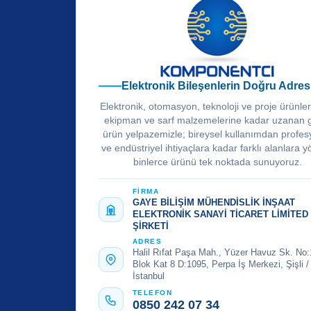
Elektronik Bileşenlerin Doğru Adres
Elektronik, otomasyon, teknoloji ve proje ürünle
ekipman ve sarf malzemelerine kadar uzanan 
ürün yelpazemizle; bireysel kullanımdan profes
ve endüstriyel ihtiyaçlara kadar farklı alanlara y
binlerce ürünü tek noktada sunuyoruz.
FİRMA
GAYE BİLİŞİM MÜHENDİSLİK İNŞAAT
ELEKTRONİK SANAYİ TİCARET LİMİTED
ŞİRKETİ
ADRES
Halil Rıfat Paşa Mah., Yüzer Havuz Sk. No:
Blok Kat 8 D:1095, Perpa İş Merkezi, Şişli /
İstanbul
TELEFON
0850 242 07 34