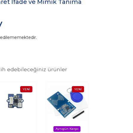
şaret İfade ve Mimik Tanıma
V
n edilememektedir.
ih edebileceğiniz ürünler