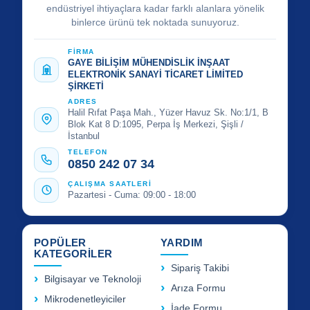
endüstriyel ihtiyaçlara kadar farklı alanlara yönelik
binlerce ürünü tek noktada sunuyoruz.
FİRMA
GAYE BİLİŞİM MÜHENDİSLİK İNŞAAT
ELEKTRONİK SANAYİ TİCARET LİMİTED
ŞİRKETİ
ADRES
Halil Rıfat Paşa Mah., Yüzer Havuz Sk. No:1/1, B
Blok Kat 8 D:1095, Perpa İş Merkezi, Şişli /
İstanbul
TELEFON
0850 242 07 34
ÇALIŞMA SAATLERİ
Pazartesi - Cuma: 09:00 - 18:00
POPÜLER
YARDIM
KATEGORİLER
Sipariş Takibi
Bilgisayar ve Teknoloji
Arıza Formu
Mikrodenetleyiciler
İade Formu