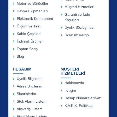
Motor ve Sürücüler
Müşteri Hizmetleri
Havya Ekipmanları
Garanti ve İade
Elektronik Komponent
Koşulları
Ölçüm ve Test
Üyelik Sözleşmesi
Kablo Çeşitleri
Ücretsiz Kargo
İndirimli Ürünler
Toptan Satış
Blog
HESABIM
MÜŞTERİ
HİZMETLERİ
Üyelik Bilgilerim
Hakkımızda
Adres Bilgilerim
İletişim
Siparişlerim
Hesap Numaralarımız
Stok Alarm Listem
K.V.K.K. Politikası
Alışveriş Listem
Fiyat Alarm Listem