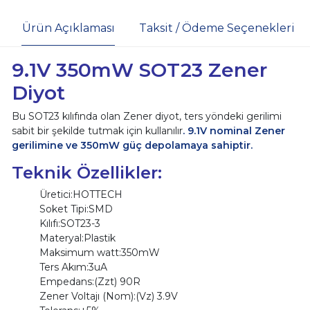
Ürün Açıklaması
Taksit / Ödeme Seçenekleri
9.1V 350mW SOT23 Zener
Diyot
Bu SOT23 kılıfında olan Zener diyot, ters yöndeki gerilimi
sabit bir şekilde tutmak için kullanılır
. 9.1V nominal Zener
gerilimine ve 350mW güç depolamaya sahiptir.
Teknik Özellikler:
Üretici:HOTTECH
Soket Tipi:SMD
Kılıfı:SOT23-3
Materyal:Plastik
Maksimum watt:350mW
Ters Akım:3uA
Empedans:(Zzt) 90R
Zener Voltajı (Nom):(Vz) 3.9V