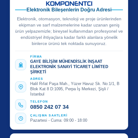
Elektronik Bileşenlerin Doğru Adresi
Elektronik, otomasyon, teknoloji ve proje ürünlerinden
ekipman ve sarf malzemelerine kadar uzanan geniş
ürün yelpazemizle; bireysel kullanımdan profesyonel ve
endüstriyel ihtiyaçlara kadar farklı alanlara yönelik
binlerce ürünü tek noktada sunuyoruz.
FİRMA
GAYE BİLİŞİM MÜHENDİSLİK İNŞAAT
ELEKTRONİK SANAYİ TİCARET LİMİTED
ŞİRKETİ
ADRES
Halil Rıfat Paşa Mah., Yüzer Havuz Sk. No:1/1, B
Blok Kat 8 D:1095, Perpa İş Merkezi, Şişli /
İstanbul
TELEFON
0850 242 07 34
ÇALIŞMA SAATLERİ
Pazartesi - Cuma: 09:00 - 18:00