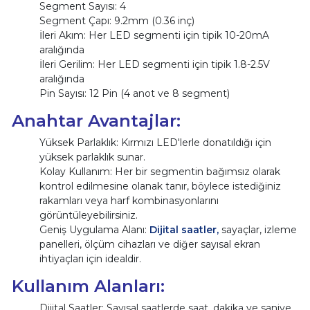
Segment Sayısı: 4
Segment Çapı: 9.2mm (0.36 inç)
İleri Akım: Her LED segmenti için tipik 10-20mA
aralığında
İleri Gerilim: Her LED segmenti için tipik 1.8-2.5V
aralığında
Pin Sayısı: 12 Pin (4 anot ve 8 segment)
Anahtar Avantajlar:
Yüksek Parlaklık: Kırmızı LED'lerle donatıldığı için
yüksek parlaklık sunar.
Kolay Kullanım: Her bir segmentin bağımsız olarak
kontrol edilmesine olanak tanır, böylece istediğiniz
rakamları veya harf kombinasyonlarını
görüntüleyebilirsiniz.
Geniş Uygulama Alanı:
Dijital saatler,
sayaçlar, izleme
panelleri, ölçüm cihazları ve diğer sayısal ekran
ihtiyaçları için idealdir.
Kullanım Alanları:
Dijital Saatler: Sayısal saatlerde saat, dakika ve saniye