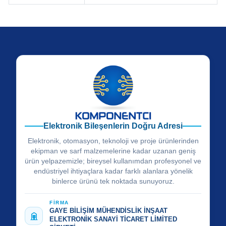
Elektronik Bileşenlerin Doğru Adresi
Elektronik, otomasyon, teknoloji ve proje ürünlerinden
ekipman ve sarf malzemelerine kadar uzanan geniş
ürün yelpazemizle; bireysel kullanımdan profesyonel ve
endüstriyel ihtiyaçlara kadar farklı alanlara yönelik
binlerce ürünü tek noktada sunuyoruz.
FİRMA
GAYE BİLİŞİM MÜHENDİSLİK İNŞAAT
ELEKTRONİK SANAYİ TİCARET LİMİTED