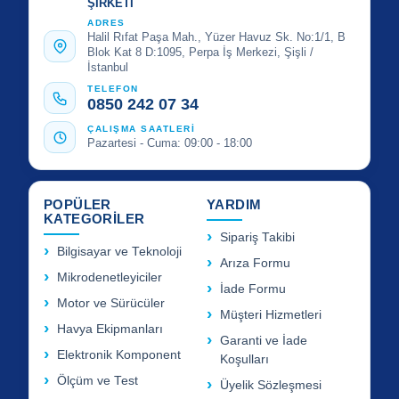
ŞİRKETİ
ADRES
Halil Rıfat Paşa Mah., Yüzer Havuz Sk. No:1/1, B
Blok Kat 8 D:1095, Perpa İş Merkezi, Şişli /
İstanbul
TELEFON
0850 242 07 34
ÇALIŞMA SAATLERİ
Pazartesi - Cuma: 09:00 - 18:00
POPÜLER
YARDIM
KATEGORİLER
Sipariş Takibi
Bilgisayar ve Teknoloji
Arıza Formu
Mikrodenetleyiciler
İade Formu
Motor ve Sürücüler
Müşteri Hizmetleri
Havya Ekipmanları
Garanti ve İade
Elektronik Komponent
Koşulları
Ölçüm ve Test
Üyelik Sözleşmesi