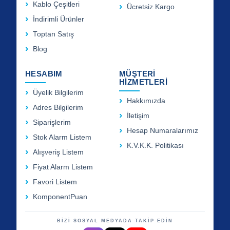
Kablo Çeşitleri
Ücretsiz Kargo
İndirimli Ürünler
Toptan Satış
Blog
HESABIM
MÜŞTERİ
HİZMETLERİ
Üyelik Bilgilerim
Hakkımızda
Adres Bilgilerim
İletişim
Siparişlerim
Hesap Numaralarımız
Stok Alarm Listem
K.V.K.K. Politikası
Alışveriş Listem
Fiyat Alarm Listem
Favori Listem
KomponentPuan
BİZİ SOSYAL MEDYADA TAKİP EDİN