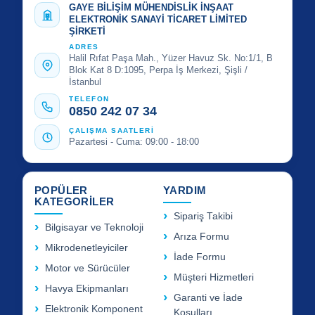
GAYE BİLİŞİM MÜHENDİSLİK İNŞAAT
ELEKTRONİK SANAYİ TİCARET LİMİTED
ŞİRKETİ
ADRES
Halil Rıfat Paşa Mah., Yüzer Havuz Sk. No:1/1, B
Blok Kat 8 D:1095, Perpa İş Merkezi, Şişli /
İstanbul
TELEFON
0850 242 07 34
ÇALIŞMA SAATLERİ
Pazartesi - Cuma: 09:00 - 18:00
POPÜLER
YARDIM
KATEGORİLER
Sipariş Takibi
Bilgisayar ve Teknoloji
Arıza Formu
Mikrodenetleyiciler
İade Formu
Motor ve Sürücüler
Müşteri Hizmetleri
Havya Ekipmanları
Garanti ve İade
Elektronik Komponent
Koşulları