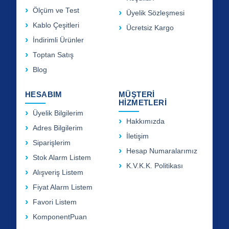
Ölçüm ve Test
Üyelik Sözleşmesi
Kablo Çeşitleri
Ücretsiz Kargo
İndirimli Ürünler
Toptan Satış
Blog
HESABIM
MÜŞTERİ
HİZMETLERİ
Üyelik Bilgilerim
Hakkımızda
Adres Bilgilerim
İletişim
Siparişlerim
Hesap Numaralarımız
Stok Alarm Listem
K.V.K.K. Politikası
Alışveriş Listem
Fiyat Alarm Listem
Favori Listem
KomponentPuan