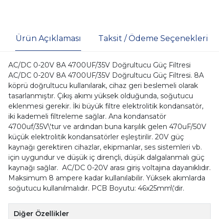
Ürün Açıklaması
Taksit / Ödeme Seçenekleri
AC/DC 0-20V 8A 4700UF/35V Doğrultucu Güç Filtresi
AC/DC 0-20V 8A 4700UF/35V Doğrultucu Güç Filtresi. 8A
köprü doğrultucu kullanılarak, cihaz geri beslemeli olarak
tasarlanmıştır. Çıkış akımı yüksek olduğunda, soğutucu
eklenmesi gerekir. İki büyük filtre elektrolitik kondansatör,
iki kademeli filtreleme sağlar. Ana kondansatör
4700uf/35V\'tur ve ardından buna karşılık gelen 470uF/50V
küçük elektrolitik kondansatörler eşleştirilir. 20V güç
kaynağı gerektiren cihazlar, ekipmanlar, ses sistemleri vb.
için uygundur ve düşük iç dirençli, düşük dalgalanmalı güç
kaynağı sağlar. AC/DC 0-20V arası giriş voltajına dayanıklıdır.
Maksimum 8 ampere kadar kullanılabilir. Yüksek akımlarda
soğutucu kullanılmalıdır. PCB Boyutu: 46x25mm\'dir.
Diğer Özellikler