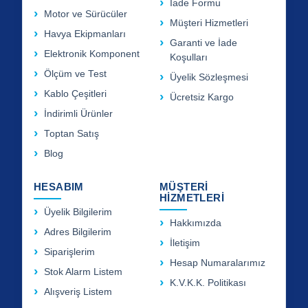
İade Formu
Motor ve Sürücüler
Müşteri Hizmetleri
Havya Ekipmanları
Garanti ve İade
Elektronik Komponent
Koşulları
Ölçüm ve Test
Üyelik Sözleşmesi
Kablo Çeşitleri
Ücretsiz Kargo
İndirimli Ürünler
Toptan Satış
Blog
HESABIM
MÜŞTERİ
HİZMETLERİ
Üyelik Bilgilerim
Hakkımızda
Adres Bilgilerim
İletişim
Siparişlerim
Hesap Numaralarımız
Stok Alarm Listem
K.V.K.K. Politikası
Alışveriş Listem