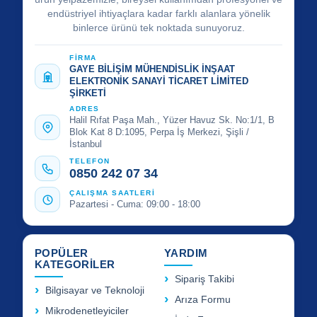
endüstriyel ihtiyaçlara kadar farklı alanlara yönelik
binlerce ürünü tek noktada sunuyoruz.
FİRMA
GAYE BİLİŞİM MÜHENDİSLİK İNŞAAT
ELEKTRONİK SANAYİ TİCARET LİMİTED
ŞİRKETİ
ADRES
Halil Rıfat Paşa Mah., Yüzer Havuz Sk. No:1/1, B
Blok Kat 8 D:1095, Perpa İş Merkezi, Şişli /
İstanbul
TELEFON
0850 242 07 34
ÇALIŞMA SAATLERİ
Pazartesi - Cuma: 09:00 - 18:00
POPÜLER
YARDIM
KATEGORİLER
Sipariş Takibi
Bilgisayar ve Teknoloji
Arıza Formu
Mikrodenetleyiciler