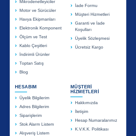
Mikrodenetleyiciler
İade Formu
Motor ve Sürücüler
Müşteri Hizmetleri
Havya Ekipmanları
Garanti ve İade
Elektronik Komponent
Koşulları
Ölçüm ve Test
Üyelik Sözleşmesi
Kablo Çeşitleri
Ücretsiz Kargo
İndirimli Ürünler
Toptan Satış
Blog
HESABIM
MÜŞTERİ
HİZMETLERİ
Üyelik Bilgilerim
Hakkımızda
Adres Bilgilerim
İletişim
Siparişlerim
Hesap Numaralarımız
Stok Alarm Listem
K.V.K.K. Politikası
Alışveriş Listem