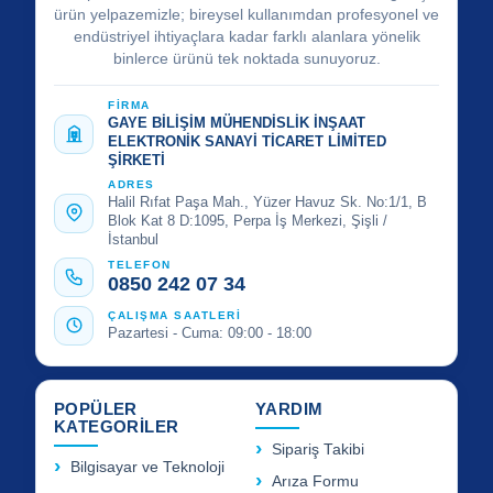
ürün yelpazemizle; bireysel kullanımdan profesyonel ve
endüstriyel ihtiyaçlara kadar farklı alanlara yönelik
binlerce ürünü tek noktada sunuyoruz.
FİRMA
GAYE BİLİŞİM MÜHENDİSLİK İNŞAAT
ELEKTRONİK SANAYİ TİCARET LİMİTED
ŞİRKETİ
ADRES
Halil Rıfat Paşa Mah., Yüzer Havuz Sk. No:1/1, B
Blok Kat 8 D:1095, Perpa İş Merkezi, Şişli /
İstanbul
TELEFON
0850 242 07 34
ÇALIŞMA SAATLERİ
Pazartesi - Cuma: 09:00 - 18:00
POPÜLER
YARDIM
KATEGORİLER
Sipariş Takibi
Bilgisayar ve Teknoloji
Arıza Formu