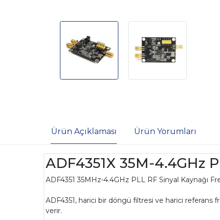
Ürün Açıklaması
Ürün Yorumları
ADF4351X 35M-4.4GHz PLL
ADF4351 35MHz-4.4GHz PLL RF Sinyal Kaynağı Frekans S
ADF4351, harici bir döngü filtresi ve harici referans 
verir.