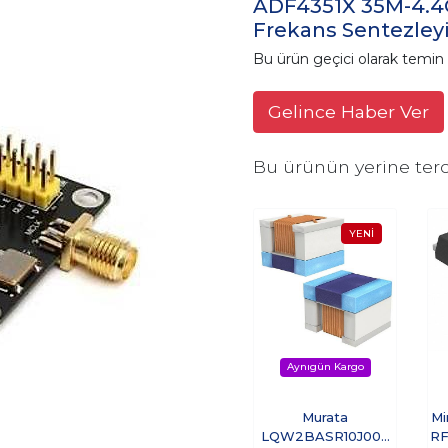
ADF4351X 35M-4.4G
Frekans Sentezleyi
Bu ürün geçici olarak temi
Gelince Haber Ver
Bu ürünün yerine terc
Murata
Mi
LQW2BASR10J00L
RF