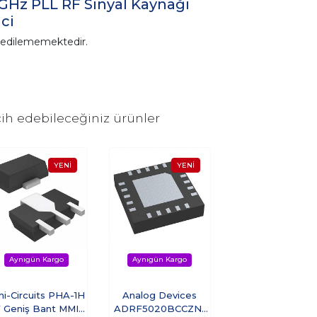
Hz PLL RF Sinyal Kaynağı
ci
n edilememektedir.
ih edebileceğiniz ürünler
ni-Circuits PHA-1H
Analog Devices
 Geniş Bant MMIC
ADRF5020BCCZN-