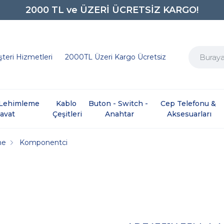
0850 242 0734
teri Hizmetleri
2000TL Üzeri Kargo Ücretsiz
e Lehimleme 
Kablo 
Buton - Switch - 
Cep Telefonu & 
davat
Çeşitleri
Anahtar
Aksesuarları
me
Komponentci