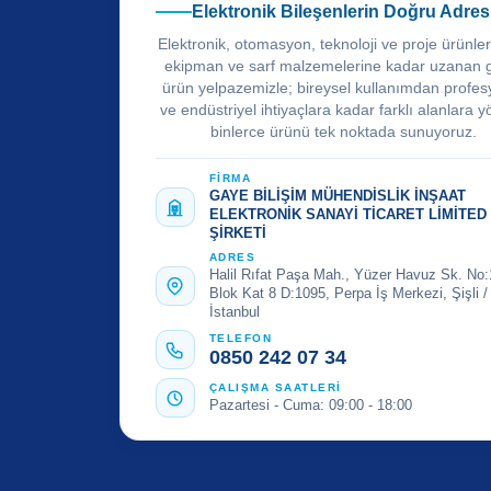
Elektronik Bileşenlerin Doğru Adres
Elektronik, otomasyon, teknoloji ve proje ürünle
ekipman ve sarf malzemelerine kadar uzanan 
ürün yelpazemizle; bireysel kullanımdan profes
ve endüstriyel ihtiyaçlara kadar farklı alanlara y
binlerce ürünü tek noktada sunuyoruz.
FİRMA
GAYE BİLİŞİM MÜHENDİSLİK İNŞAAT
ELEKTRONİK SANAYİ TİCARET LİMİTED
ŞİRKETİ
ADRES
Halil Rıfat Paşa Mah., Yüzer Havuz Sk. No:
Blok Kat 8 D:1095, Perpa İş Merkezi, Şişli /
İstanbul
TELEFON
0850 242 07 34
ÇALIŞMA SAATLERİ
Pazartesi - Cuma: 09:00 - 18:00