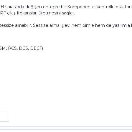
 arasında değişen entegre bir Komponentci kontrollü osilatöre (VCO
F çıkış frekansları üretmesini sağlar.
essize alınabilir. Sessize alma işlevi hem pimle hem de yazılımla ko
SM, PCS, DCS, DECT)