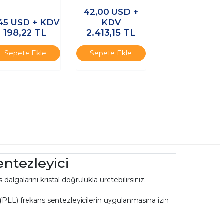
Yükselteç
R7 9kHz–30GHz
42,00
USD +
SPDT RF Anahtar
,45
USD + KDV
KDV
Silicon Switch
198,22
TL
2.413,15
TL
Sepete Ekle
Sepete Ekle
ntezleyici
galarını kristal doğrulukla üretebilirsiniz.
gü (PLL) frekans sentezleyicilerin uygulanmasına izin