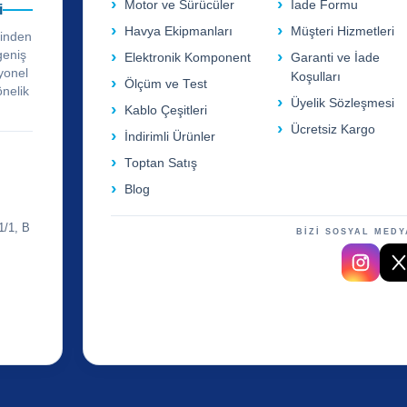
Motor ve Sürücüler
İade Formu
i
Havya Ekipmanları
Müşteri Hizmetleri
rinden
geniş
Elektronik Komponent
Garanti ve İade
yonel
Koşulları
Ölçüm ve Test
önelik
Üyelik Sözleşmesi
Kablo Çeşitleri
Ücretsiz Kargo
İndirimli Ürünler
Toptan Satış
Blog
1/1, B
BİZİ SOSYAL MEDY