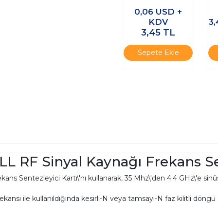
100nH 0805 RF SMD
0,06
USD +
Endüktör
KDV
3
3,45
TL
Sepete Ekle
 RF Sinyal Kaynağı Frekans Se
entezleyici Kartı\'nı kullanarak, 35 Mhz\'den 4.4 GHz\'e sinüs dal
frekansı ile kullanıldığında kesirli-N veya tamsayı-N faz kilitli dön