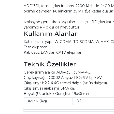
ADF4351, temel çıkış frekansı 2200 MHz ile 4400 MHz
bölme devreleri, kullanıcının 35 MHz\'e kadar düşük R
İzolasyon gerektiren uygulamalar için, RF çıkış katı s
yardımcı RF çıkışı da mevcuttur.
Kullanım Alanları
Kablosuz altyapı (W-CDMA, TD-SCDMA, WiMAX, G
Test ekipmanı
Kablosuz LAN\'lar, CATV ekipmanı
Teknik Özellikler
Gereksinim aralığı: ADF4351: 35M-4.4G,
Güç kaynağı: DC002 Arayüz DC4-9V tipik 5V
Çıkış sinyali: 2.2-4.4G temel dalga (sinüs dalgası)
Çıkış sinyali arabirimi: SMA dişi
Boyut (Uzunluk x Genişlik): 49x36 mm
Ağırlık (Kg)
0.1