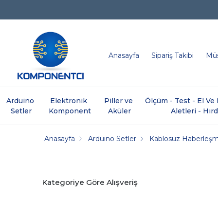
Anasayfa
Sipariş Takibi
Müş
Arduino 
Elektronik 
Piller ve 
Ölçüm - Test - El V
Setler
Komponent
Aküler
Aletleri - Hır
Anasayfa
Arduino Setler
Kablosuz Haberleş
Kategoriye Göre Alışveriş