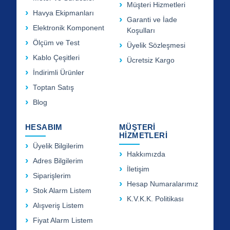
Müşteri Hizmetleri
Havya Ekipmanları
Garanti ve İade
Elektronik Komponent
Koşulları
Ölçüm ve Test
Üyelik Sözleşmesi
Kablo Çeşitleri
Ücretsiz Kargo
İndirimli Ürünler
Toptan Satış
Blog
HESABIM
MÜŞTERİ
HİZMETLERİ
Üyelik Bilgilerim
Hakkımızda
Adres Bilgilerim
İletişim
Siparişlerim
Hesap Numaralarımız
Stok Alarm Listem
K.V.K.K. Politikası
Alışveriş Listem
Fiyat Alarm Listem