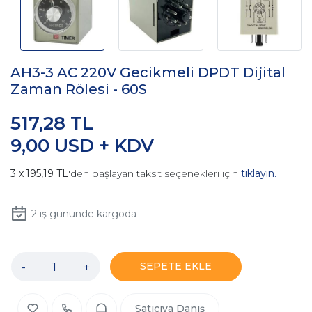
AH3-3 AC 220V Gecikmeli DPDT Dijital
Zaman Rölesi - 60S
517,28 TL
9,00 USD + KDV
195,19 TL
'den başlayan taksit seçenekleri için
tıklayın.
2
iş gününde kargoda
-
+
SEPETE EKLE
Satıcıya Danış