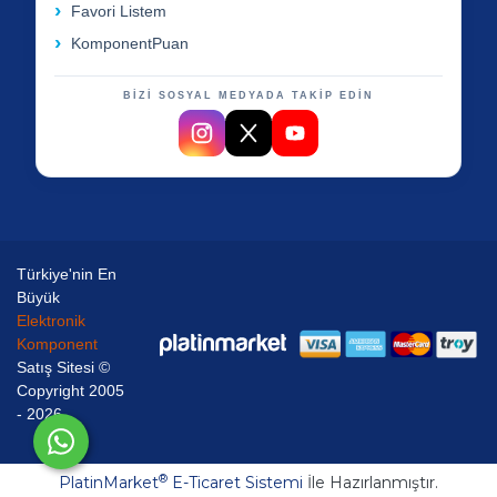
Favori Listem
KomponentPuan
BİZİ SOSYAL MEDYADA TAKİP EDİN
Türkiye'nin En
Büyük
Elektronik
Komponent
Satış Sitesi ©
Copyright 2005
- 2026
®
PlatinMarket
E-Ticaret Sistemi
İle Hazırlanmıştır.