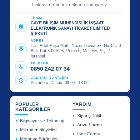
binlerce ürünü tek noktada sunuyoruz.
FİRMA
GAYE BİLİŞİM MÜHENDİSLİK İNŞAAT
ELEKTRONİK SANAYİ TİCARET LİMİTED
ŞİRKETİ
ADRES
Halil Rıfat Paşa Mah., Yüzer Havuz Sk. No:1/1, B
Blok Kat 8 D:1095, Perpa İş Merkezi, Şişli /
İstanbul
TELEFON
0850 242 07 34
ÇALIŞMA SAATLERİ
Pazartesi - Cuma: 09:00 - 18:00
POPÜLER
YARDIM
KATEGORİLER
Sipariş Takibi
Bilgisayar ve Teknoloji
Arıza Formu
Mikrodenetleyiciler
İade Formu
Motor ve Sürücüler