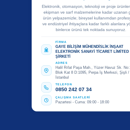
Elektronik, otomasyon, teknoloji ve proje ürünle
ekipman ve sarf malzemelerine kadar uzanan 
ürün yelpazemizle; bireysel kullanımdan profes
ve endüstriyel ihtiyaçlara kadar farklı alanlara y
binlerce ürünü tek noktada sunuyoruz.
FİRMA
GAYE BİLİŞİM MÜHENDİSLİK İNŞAAT
ELEKTRONİK SANAYİ TİCARET LİMİTED
ŞİRKETİ
ADRES
Halil Rıfat Paşa Mah., Yüzer Havuz Sk. No:
Blok Kat 8 D:1095, Perpa İş Merkezi, Şişli /
İstanbul
TELEFON
0850 242 07 34
ÇALIŞMA SAATLERİ
Pazartesi - Cuma: 09:00 - 18:00