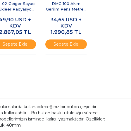
-02 Geiger Sayacı
DMC-100 Akım
ükleer Radyasyon
Gerilim Pens Metre |
Test Cihazı
10000 Sayımlı Dijital
49,90
USD +
34,65
USD +
True RMS
KDV
KDV
Multimetre
2.867,05
TL
1.990,85
TL
Sepete Ekle
Sepete Ekle
ulamalarda kullanabileceğiniz bir buton çeşididir.
 kullanılabilir. Bu buton basılı tutulduğu sürece
odellerimizin isminde kalıcı yazmaktadır. Özellikler:
nluk: 40mm