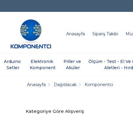
Anasayfa
Sipariş Takibi
Müş
Arduino 
Elektronik 
Piller ve 
Ölçüm - Test - El V
Setler
Komponent
Aküler
Aletleri - Hır
Anasayfa
Dağıtılacak
Komponentci
Kategoriye Göre Alışveriş