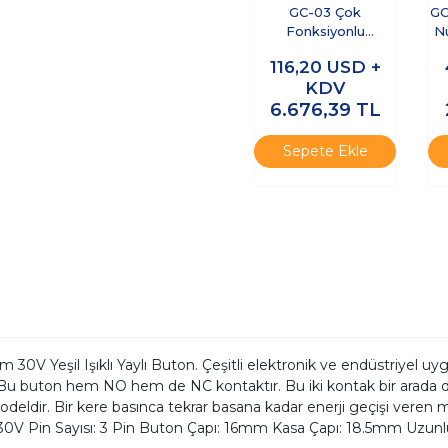
GC-03 Çok
GC
Fonksiyonlu
N
Radyasyon
116,20
USD +
Dedektörü
KDV
6.676,39
TL
Sepete Ekle
0V Yeşil Işıklı Yaylı Buton. Çeşitli elektronik ve endüstriyel uyg
. Bu buton hem NO hem de NC kontaktır. Bu iki kontak bir arada da
odeldir. Bir kere basınca tekrar basana kadar enerji geçişi veren m
-30V Pin Sayısı: 3 Pin Buton Çapı: 16mm Kasa Çapı: 18.5mm Uzu