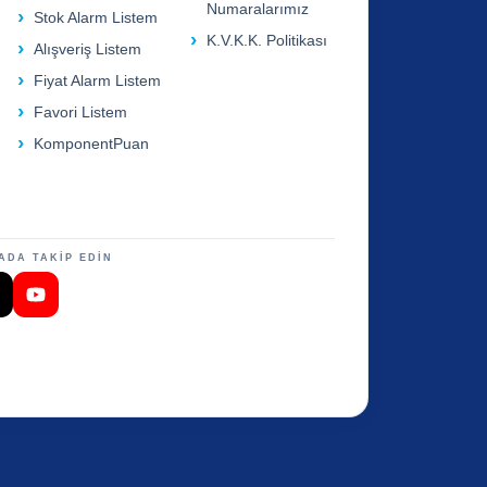
Numaralarımız
Stok Alarm Listem
K.V.K.K. Politikası
Alışveriş Listem
Fiyat Alarm Listem
Favori Listem
KomponentPuan
ADA TAKİP EDİN