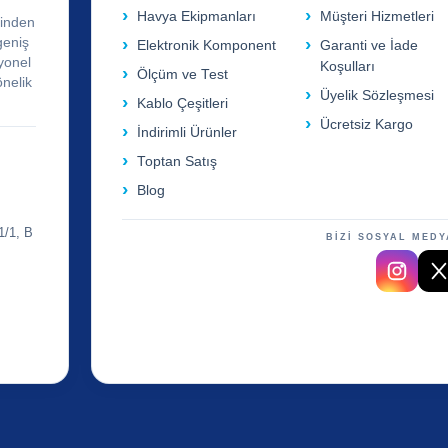
Havya Ekipmanları
Müşteri Hizmetleri
rinden
geniş
Elektronik Komponent
Garanti ve İade
yonel
Koşulları
Ölçüm ve Test
önelik
Üyelik Sözleşmesi
Kablo Çeşitleri
Ücretsiz Kargo
İndirimli Ürünler
Toptan Satış
Blog
1/1, B
BİZİ SOSYAL MEDY