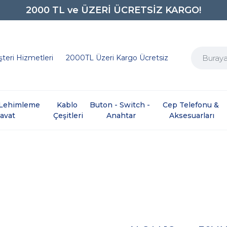
2000 TL ve ÜZERİ ÜCRETSİZ KARGO!
0850 242 0734
teri Hizmetleri
2000TL Üzeri Kargo Ücretsiz
e Lehimleme 
Kablo 
Buton - Switch - 
Cep Telefonu & 
davat
Çeşitleri
Anahtar
Aksesuarları