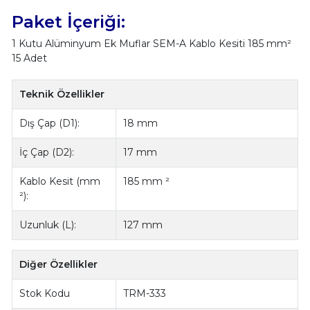
Paket İçeriği:
1 Kutu Alüminyum Ek Muflar SEM-A Kablo Kesiti 185 mm²
15 Adet
Teknik Özellikler
Dış Çap (D1):
18 mm
İç Çap (D2):
17 mm
Kablo Kesit (mm
185 mm ²
²):
Uzunluk (L):
127 mm
Diğer Özellikler
Stok Kodu
TRM-333