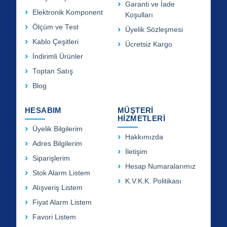
Garanti ve İade
Elektronik Komponent
Koşulları
Ölçüm ve Test
Üyelik Sözleşmesi
Kablo Çeşitleri
Ücretsiz Kargo
İndirimli Ürünler
Toptan Satış
Blog
HESABIM
MÜŞTERİ
HİZMETLERİ
Üyelik Bilgilerim
Hakkımızda
Adres Bilgilerim
İletişim
Siparişlerim
Hesap Numaralarımız
Stok Alarm Listem
K.V.K.K. Politikası
Alışveriş Listem
Fiyat Alarm Listem
Favori Listem