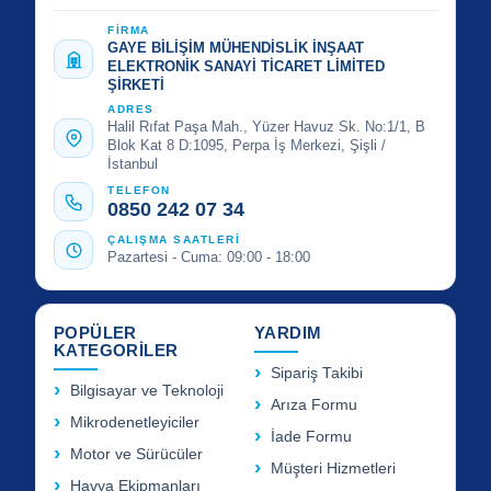
FİRMA
GAYE BİLİŞİM MÜHENDİSLİK İNŞAAT
ELEKTRONİK SANAYİ TİCARET LİMİTED
ŞİRKETİ
ADRES
Halil Rıfat Paşa Mah., Yüzer Havuz Sk. No:1/1, B
Blok Kat 8 D:1095, Perpa İş Merkezi, Şişli /
İstanbul
TELEFON
0850 242 07 34
ÇALIŞMA SAATLERİ
Pazartesi - Cuma: 09:00 - 18:00
POPÜLER
YARDIM
KATEGORİLER
Sipariş Takibi
Bilgisayar ve Teknoloji
Arıza Formu
Mikrodenetleyiciler
İade Formu
Motor ve Sürücüler
Müşteri Hizmetleri
Havya Ekipmanları