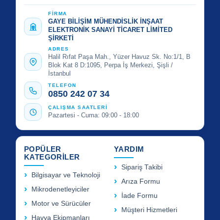
FİRMA
GAYE BİLİŞİM MÜHENDİSLİK İNŞAAT
ELEKTRONİK SANAYİ TİCARET LİMİTED
ŞİRKETİ
ADRES
Halil Rıfat Paşa Mah., Yüzer Havuz Sk. No:1/1, B
Blok Kat 8 D:1095, Perpa İş Merkezi, Şişli /
İstanbul
TELEFON
0850 242 07 34
ÇALIŞMA SAATLERİ
Pazartesi - Cuma: 09:00 - 18:00
POPÜLER
YARDIM
KATEGORİLER
Sipariş Takibi
Bilgisayar ve Teknoloji
Arıza Formu
Mikrodenetleyiciler
İade Formu
Motor ve Sürücüler
Müşteri Hizmetleri
Havya Ekipmanları