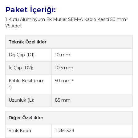
Paket İçeriği:
1 Kutu Alüminyum Ek Muflar SEM-A Kablo Kesiti 50 mm²
75 Adet
Teknik Özellikler
Dış Çap (D1):
10 mm
İç Çap (D2):
10.5 mm
Kablo Kesit (mm
50 mm ²
²):
Uzunluk (L):
85 mm
Diğer Özellikler
Stok Kodu
TRM-329