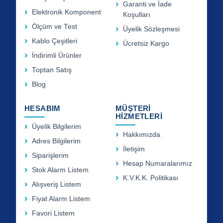
Garanti ve İade
Elektronik Komponent
Koşulları
Ölçüm ve Test
Üyelik Sözleşmesi
Kablo Çeşitleri
Ücretsiz Kargo
İndirimli Ürünler
Toptan Satış
Blog
HESABIM
MÜŞTERİ
HİZMETLERİ
Üyelik Bilgilerim
Hakkımızda
Adres Bilgilerim
İletişim
Siparişlerim
Hesap Numaralarımız
Stok Alarm Listem
K.V.K.K. Politikası
Alışveriş Listem
Fiyat Alarm Listem
Favori Listem