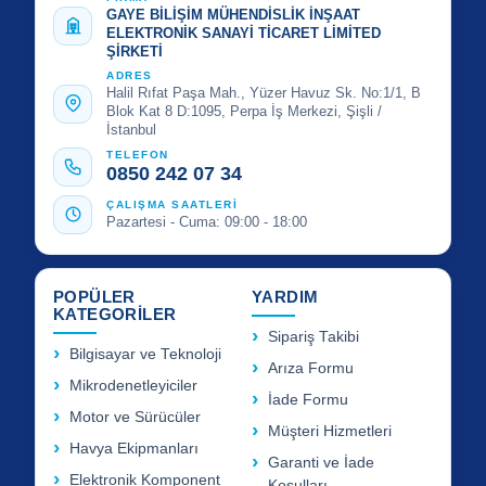
GAYE BİLİŞİM MÜHENDİSLİK İNŞAAT
ELEKTRONİK SANAYİ TİCARET LİMİTED
ŞİRKETİ
ADRES
Halil Rıfat Paşa Mah., Yüzer Havuz Sk. No:1/1, B
Blok Kat 8 D:1095, Perpa İş Merkezi, Şişli /
İstanbul
TELEFON
0850 242 07 34
ÇALIŞMA SAATLERİ
Pazartesi - Cuma: 09:00 - 18:00
POPÜLER
YARDIM
KATEGORİLER
Sipariş Takibi
Bilgisayar ve Teknoloji
Arıza Formu
Mikrodenetleyiciler
İade Formu
Motor ve Sürücüler
Müşteri Hizmetleri
Havya Ekipmanları
Garanti ve İade
Elektronik Komponent
Koşulları