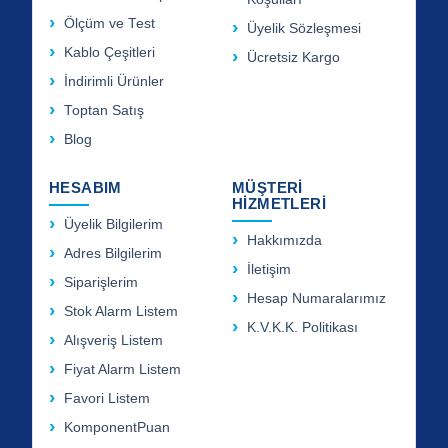
Ölçüm ve Test
Üyelik Sözleşmesi
Kablo Çeşitleri
Ücretsiz Kargo
İndirimli Ürünler
Toptan Satış
Blog
HESABIM
MÜŞTERİ
HİZMETLERİ
Üyelik Bilgilerim
Hakkımızda
Adres Bilgilerim
İletişim
Siparişlerim
Hesap Numaralarımız
Stok Alarm Listem
K.V.K.K. Politikası
Alışveriş Listem
Fiyat Alarm Listem
Favori Listem
KomponentPuan