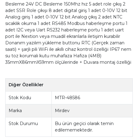
Besleme 24V DC Besleme 150Mhz hız 5 adet role çıkış 2
adet SSR Role çıkışı 8 adet digital giriş 1 adet 0-10V 12 bit
Analog giriş 1 adet 0-10V 12 bit Analog çıkış 2 adet NTC
sıcaklık okuma 1 adet RS485 Modbus haberleşme portu 1
adet I2C veya Uart RS232 haberleşme portu 1 adet uart
port ile Nextion veya muadil ekranlarla iletişim kurabilir
Donanım yazılım yükleme buttonu RTC (Gerçek zaman
saati) + şarjlı pili WiFi ile akıllı cihaz kontrol özelliği IP67 nem
su toz korumalı kutu muhafaza Hafıza (4MB)
35mmX86mmX59mm ölçülerinde + Duvara montaj özelliği
Diğer Özellikler
Stok Kodu
MTR-48586
Marka
Mirdev
Stok Durumu
Bu ürün geçici olarak temin
edilememektedir.