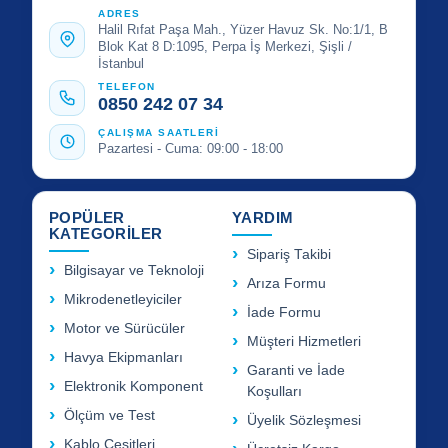
ADRES
Halil Rıfat Paşa Mah., Yüzer Havuz Sk. No:1/1, B
Blok Kat 8 D:1095, Perpa İş Merkezi, Şişli /
İstanbul
TELEFON
0850 242 07 34
ÇALIŞMA SAATLERİ
Pazartesi - Cuma: 09:00 - 18:00
POPÜLER
YARDIM
KATEGORİLER
Sipariş Takibi
Bilgisayar ve Teknoloji
Arıza Formu
Mikrodenetleyiciler
İade Formu
Motor ve Sürücüler
Müşteri Hizmetleri
Havya Ekipmanları
Garanti ve İade
Elektronik Komponent
Koşulları
Ölçüm ve Test
Üyelik Sözleşmesi
Kablo Çeşitleri