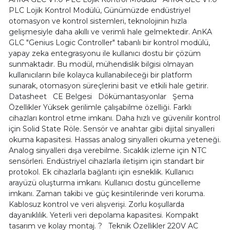
PLC Lojik Kontrol Modülü, Günümüzde endüstriyel
otomasyon ve kontrol sistemleri, teknolojinin hızla
gelişmesiyle daha akıllı ve verimli hale gelmektedir. AnKA
GLC "Genius Logic Controller" tabanlı bir kontrol modülü,
yapay zeka entegrasyonu ile kullanıcı dostu bir çözüm
sunmaktadır. Bu modül, mühendislik bilgisi olmayan
kullanıcıların bile kolayca kullanabileceği bir platform
sunarak, otomasyon süreçlerini basit ve etkili hale getirir.
Datasheet CE Belgesi Dökümantasyonlar Şema
Özellikler Yüksek gerilimle çalışabilme özelliği. Farklı
cihazları kontrol etme imkanı. Daha hızlı ve güvenilir kontrol
için Solid State Röle. Sensör ve anahtar gibi dijital sinyalleri
okuma kapasitesi. Hassas analog sinyalleri okuma yeteneği.
Analog sinyalleri dışa verebilme. Sıcaklık izleme için NTC
sensörleri. Endüstriyel cihazlarla iletişim için standart bir
protokol. Ek cihazlarla bağlantı için esneklik. Kullanıcı
arayüzü oluşturma imkanı. Kullanıcı dostu güncelleme
imkanı. Zaman takibi ve güç kesintilerinde veri koruma.
Kablosuz kontrol ve veri alışverişi. Zorlu koşullarda
dayanıklılık. Yeterli veri depolama kapasitesi. Kompakt
tasarım ve kolay montaj. ? Teknik Özellikler 220V AC