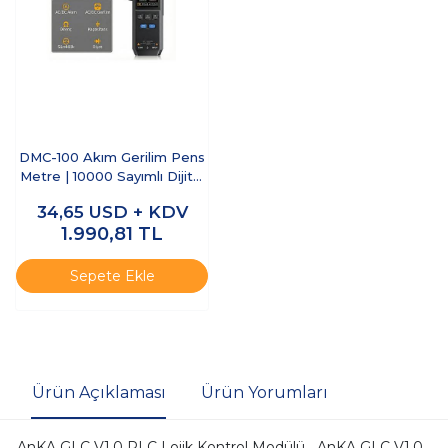
DMC-100 Akım Gerilim Pens
Metre | 10000 Sayımlı Dijital
True RMS Multimetre
34,65
USD + KDV
1.990,81
TL
Sepete Ekle
Ürün Açıklaması
Ürün Yorumları
AnKA GLC V1.0 PLC Lojik Kontrol Modülü AnKA GLC V1.0