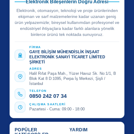
Elektronik Bileşenlerin Doğru Adresi
Elektronik, otomasyon, teknoloji ve proje ürünlerinden
ekipman ve sarf malzemelerine kadar uzanan geniş
ürün yelpazemizle; bireysel kullanımdan profesyonel ve
endüstriyel ihtiyaçlara kadar farklı alanlara yönelik
binlerce ürünü tek noktada sunuyoruz.
FİRMA
GAYE BİLİŞİM MÜHENDİSLİK İNŞAAT
ELEKTRONİK SANAYİ TİCARET LİMİTED
ŞİRKETİ
ADRES
Halil Rıfat Paşa Mah., Yüzer Havuz Sk. No:1/1, B
Blok Kat 8 D:1095, Perpa İş Merkezi, Şişli /
İstanbul
TELEFON
0850 242 07 34
ÇALIŞMA SAATLERİ
Pazartesi - Cuma: 09:00 - 18:00
POPÜLER
YARDIM