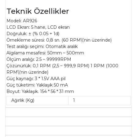
Teknik Özellikler
Modeli: AR926
LCD Ekran: 5 hane, LCD ekran
Doğruluk: ± (% 0.05 + 1d)
Örnekleme süresi: 0,8 sn. (60 RPM\\'nin üzerinde)
Test aralığı seçimi: Otomatik aralık
Algılama mesafesi: 50mm ~ 500mm
Ölçüm aralığı: 2.5 ~ 99999RPM
Çözünürlük: 0,1 RPM (2,5 ~ 999,9 RPM) 1 RPM (1000
RPM\\'nin üzerinde)
Güç kaynağı: 3 * 1.5V AAA pil
Güç tüketimi: Yaklaşık 50 mA
Boyut: Yaklaşık. 154 * 56 * 31 mm
Ağırlık (Kg)
1