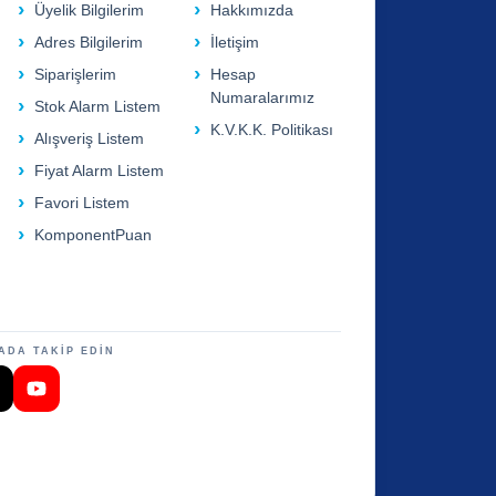
Üyelik Bilgilerim
Hakkımızda
Adres Bilgilerim
İletişim
Siparişlerim
Hesap
Numaralarımız
Stok Alarm Listem
K.V.K.K. Politikası
Alışveriş Listem
Fiyat Alarm Listem
Favori Listem
KomponentPuan
ADA TAKİP EDİN