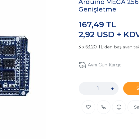
Arduino MEGA 2560
Genişletme
167,49 TL
2,92 USD + KD
63,20 TL
'den başlayan tak
Aynı Gün Kargo
-
+
Sa