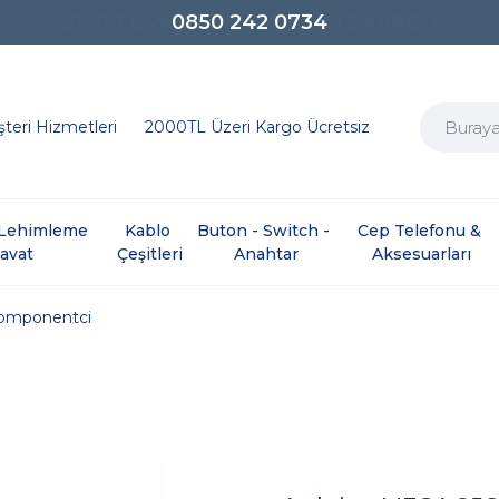
0850 242 0734
teri Hizmetleri
2000TL Üzeri Kargo Ücretsiz
e Lehimleme 
Kablo 
Buton - Switch - 
Cep Telefonu & 
davat
Çeşitleri
Anahtar
Aksesuarları
omponentci