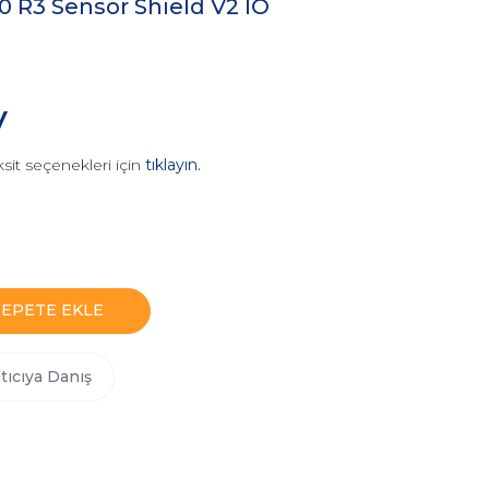
 R3 Sensör Shield V2 IO
V
sit seçenekleri için
tıklayın.
SEPETE EKLE
tıcıya Danış