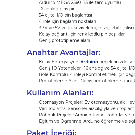
Arduino MEGA 2560 R3 ile tam uyumlu
16 analog giriş pini
54 dijital I/O pin bağlantısı
4 röle için bağlantı noktaları
3.3V ve 5V voltaj seviyeleri için seçilebilir çalış
Kolay bağlantı için renk kodlu pin başlıkları
Geniş prototipleme alanı
Anahtar Avantajlar:
Kolay Entegrasyon:
Arduino
projelerinizde sen
Geniş IO Yetenekleri: 16 analog ve 54 dijital I/O
Röle Kontrolü: 4 röleyi kontrol etmek için bağla
Prototipleme Alanı: Geniş prototipleme alanı, k
Kullanım Alanları:
Otomasyon Projeleri: Ev otomasyonu, akıllı ev pro
Veri Toplama: Sensörler aracılığıyla veri toplama 
Robotik Projeler: Arduino tabanlı robotlar ve o
Eğitim ve Öğrenme: Arduino öğrenme ve eğitim p
Paket İçeriği: