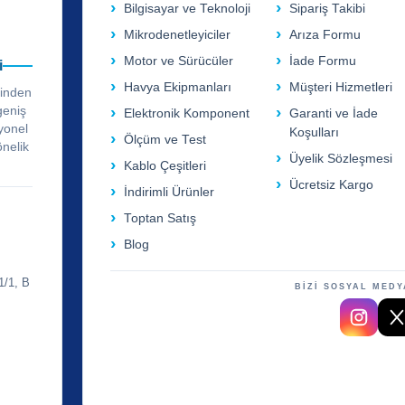
Bilgisayar ve Teknoloji
Sipariş Takibi
Mikrodenetleyiciler
Arıza Formu
Motor ve Sürücüler
İade Formu
i
Havya Ekipmanları
Müşteri Hizmetleri
rinden
geniş
Elektronik Komponent
Garanti ve İade
yonel
Koşulları
Ölçüm ve Test
önelik
Üyelik Sözleşmesi
Kablo Çeşitleri
Ücretsiz Kargo
İndirimli Ürünler
Toptan Satış
Blog
1/1, B
BİZİ SOSYAL MEDY