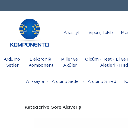
Anasayfa
Sipariş Takibi
Müş
Arduino 
Elektronik 
Piller ve 
Ölçüm - Test - El V
Setler
Komponent
Aküler
Aletleri - Hır
Anasayfa
Arduino Setler
Arduino Shield
K
Kategoriye Göre Alışveriş