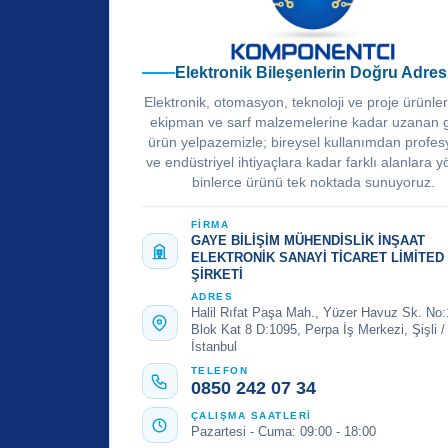
Elektronik Bileşenlerin Doğru Adres
Elektronik, otomasyon, teknoloji ve proje ürünle
ekipman ve sarf malzemelerine kadar uzanan 
ürün yelpazemizle; bireysel kullanımdan profes
ve endüstriyel ihtiyaçlara kadar farklı alanlara y
binlerce ürünü tek noktada sunuyoruz.
FİRMA
GAYE BİLİŞİM MÜHENDİSLİK İNŞAAT
ELEKTRONİK SANAYİ TİCARET LİMİTED
ŞİRKETİ
ADRES
Halil Rıfat Paşa Mah., Yüzer Havuz Sk. No:
Blok Kat 8 D:1095, Perpa İş Merkezi, Şişli /
İstanbul
TELEFON
0850 242 07 34
ÇALIŞMA SAATLERİ
Pazartesi - Cuma: 09:00 - 18:00