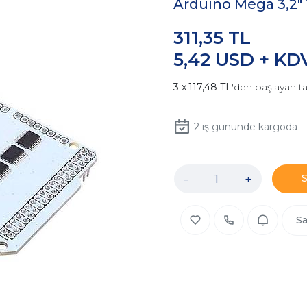
Arduino Mega 3,2"
311,35 TL
5,42 USD + KD
117,48 TL
'den başlayan ta
2
iş gününde kargoda
-
+
Sa