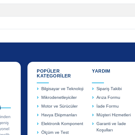
POPÜLER
YARDIM
KATEGORİLER
Bilgisayar ve Teknoloji
Sipariş Takibi
Mikrodenetleyiciler
Arıza Formu
Motor ve Sürücüler
İade Formu
i
Havya Ekipmanları
Müşteri Hizmetleri
rinden
geniş
Elektronik Komponent
Garanti ve İade
yonel
Koşulları
Ölçüm ve Test
önelik