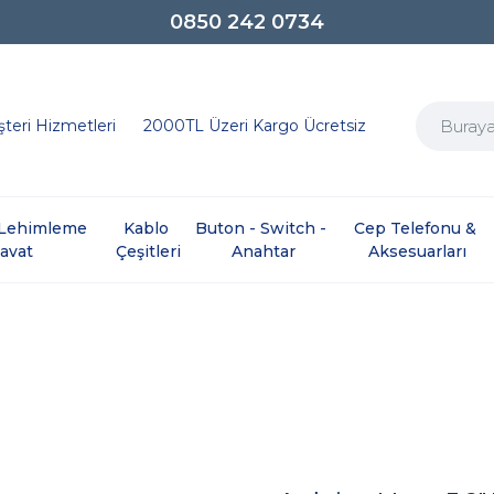
0850 242 0734
teri Hizmetleri
2000TL Üzeri Kargo Ücretsiz
e Lehimleme 
Kablo 
Buton - Switch - 
Cep Telefonu & 
davat
Çeşitleri
Anahtar
Aksesuarları