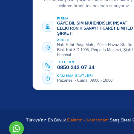
binlerce ürünü tek noktada sunuyoruz.
FİRMA
GAYE BİLİŞİM MÜHENDİSLİK İNŞAAT
ELEKTRONİK SANAYİ TİCARET LİMİTED
ŞİRKETİ
ADRES
Halil Rıfat Paşa Mah., Yüzer Havuz Sk. No:
Blok Kat 8 D:1095, Perpa İş Merkezi, Şişli /
İstanbul
TELEFON
0850 242 07 34
ÇALIŞMA SAATLERİ
Pazartesi - Cuma: 09:00 - 18:00
Türkiye'nin En Büyük
Elektronik Komponent
Satış Sitesi 