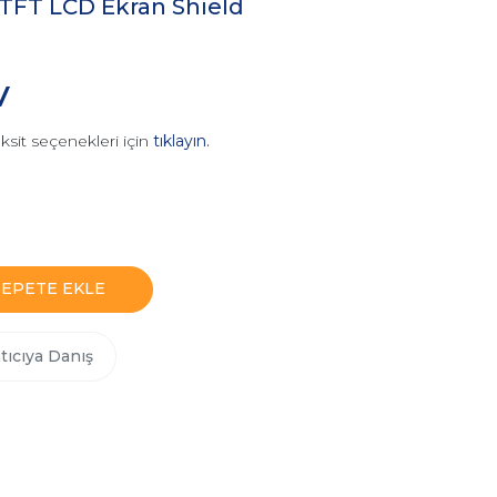
 TFT LCD Ekran Shield
V
ksit seçenekleri için
tıklayın.
SEPETE EKLE
tıcıya Danış