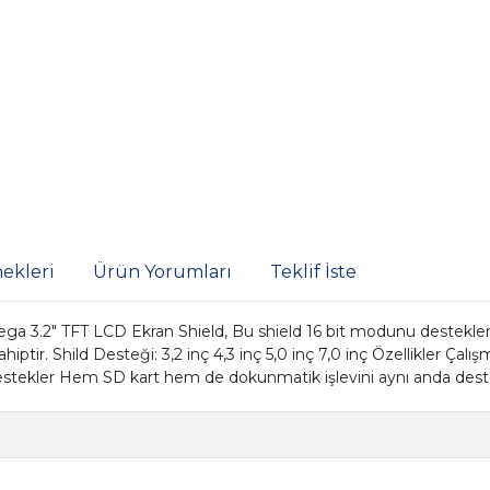
ekleri
Ürün Yorumları
Teklif İste
ga 3.2" TFT LCD Ekran Shield, Bu shield 16 bit modunu destekle
sahiptir. Shild Desteği: 3,2 inç 4,3 inç 5,0 inç 7,0 inç Özellikler Ç
stekler Hem SD kart hem de dokunmatik işlevini aynı anda dest