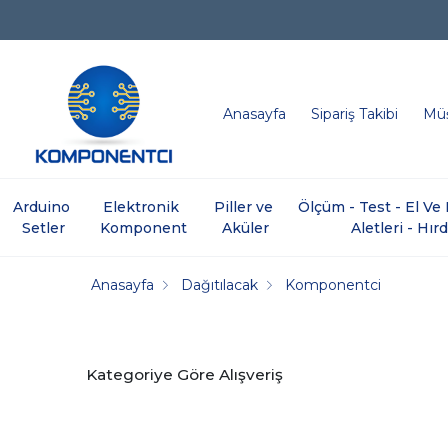
Anasayfa
Sipariş Takibi
Müş
Arduino 
Elektronik 
Piller ve 
Ölçüm - Test - El V
Setler
Komponent
Aküler
Aletleri - Hır
Anasayfa
Dağıtılacak
Komponentci
Kategoriye Göre Alışveriş