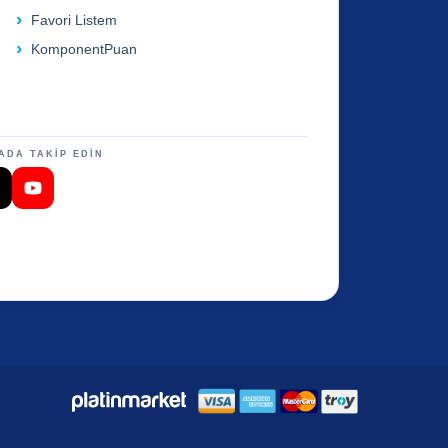
Favori Listem
KomponentPuan
ADA TAKİP EDİN