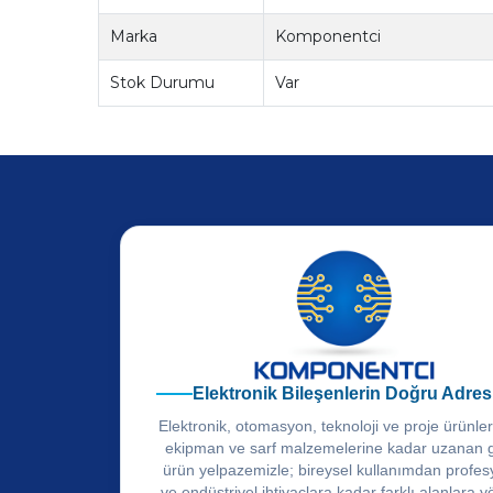
Marka
Komponentci
Stok Durumu
Var
Elektronik Bileşenlerin Doğru Adres
Elektronik, otomasyon, teknoloji ve proje ürünle
ekipman ve sarf malzemelerine kadar uzanan 
ürün yelpazemizle; bireysel kullanımdan profes
ve endüstriyel ihtiyaçlara kadar farklı alanlara y