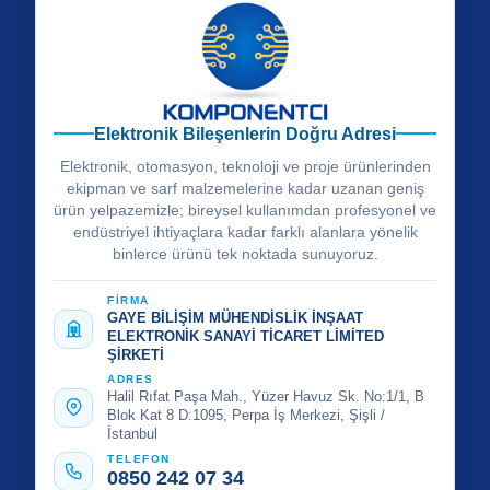
Elektronik Bileşenlerin Doğru Adresi
Elektronik, otomasyon, teknoloji ve proje ürünlerinden
ekipman ve sarf malzemelerine kadar uzanan geniş
ürün yelpazemizle; bireysel kullanımdan profesyonel ve
endüstriyel ihtiyaçlara kadar farklı alanlara yönelik
binlerce ürünü tek noktada sunuyoruz.
FİRMA
GAYE BİLİŞİM MÜHENDİSLİK İNŞAAT
ELEKTRONİK SANAYİ TİCARET LİMİTED
ŞİRKETİ
ADRES
Halil Rıfat Paşa Mah., Yüzer Havuz Sk. No:1/1, B
Blok Kat 8 D:1095, Perpa İş Merkezi, Şişli /
İstanbul
TELEFON
0850 242 07 34