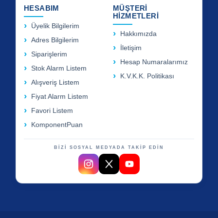
HESABIM
MÜŞTERİ
HİZMETLERİ
Üyelik Bilgilerim
Hakkımızda
Adres Bilgilerim
İletişim
Siparişlerim
Hesap Numaralarımız
Stok Alarm Listem
K.V.K.K. Politikası
Alışveriş Listem
Fiyat Alarm Listem
Favori Listem
KomponentPuan
BİZİ SOSYAL MEDYADA TAKİP EDİN