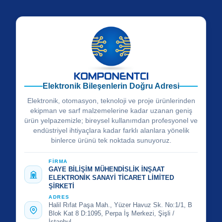
Elektronik Bileşenlerin Doğru Adresi
Elektronik, otomasyon, teknoloji ve proje ürünlerinden
ekipman ve sarf malzemelerine kadar uzanan geniş
ürün yelpazemizle; bireysel kullanımdan profesyonel ve
endüstriyel ihtiyaçlara kadar farklı alanlara yönelik
binlerce ürünü tek noktada sunuyoruz.
FİRMA
GAYE BİLİŞİM MÜHENDİSLİK İNŞAAT
ELEKTRONİK SANAYİ TİCARET LİMİTED
ŞİRKETİ
ADRES
Halil Rıfat Paşa Mah., Yüzer Havuz Sk. No:1/1, B
Blok Kat 8 D:1095, Perpa İş Merkezi, Şişli /
İstanbul