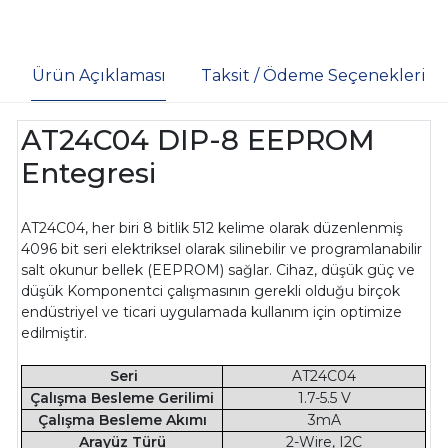
Ürün Açıklaması
Taksit / Ödeme Seçenekleri
AT24C04 DIP-8 EEPROM
Entegresi
AT24C04, her biri 8 bitlik 512 kelime olarak düzenlenmiş
4096 bit seri elektriksel olarak silinebilir ve programlanabilir
salt okunur bellek (EEPROM) sağlar. Cihaz, düşük güç ve
düşük Komponentci çalışmasının gerekli olduğu birçok
endüstriyel ve ticari uygulamada kullanım için optimize
edilmiştir.
Seri
AT24C04
Çalışma Besleme Gerilimi
1.7-5.5 V
Çalışma Besleme Akımı
3mA
Arayüz Türü
2-Wire, I2C