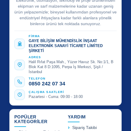
Elektronik, otomasyon, teknoloji ve proje ürünlerinden
ekipman ve sarf malzemelerine kadar uzanan geniş
ürün yelpazemizle; bireysel kullanımdan profesyonel ve
endüstriyel ihtiyaçlara kadar farklı alanlara yönelik
binlerce ürünü tek noktada sunuyoruz.
FİRMA
GAYE BİLİŞİM MÜHENDİSLİK İNŞAAT
ELEKTRONİK SANAYİ TİCARET LİMİTED
ŞİRKETİ
ADRES
Halil Rıfat Paşa Mah., Yüzer Havuz Sk. No:1/1, B
Blok Kat 8 D:1095, Perpa İş Merkezi, Şişli /
İstanbul
TELEFON
0850 242 07 34
ÇALIŞMA SAATLERİ
Pazartesi - Cuma: 09:00 - 18:00
POPÜLER
YARDIM
KATEGORİLER
Sipariş Takibi