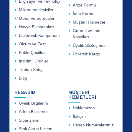
Bilgisayar ve Teknoloji
Arıza Formu
Mikrodenetleyiciler
İade Formu
Motor ve Sürücüler
Müşteri Hizmetleri
Havya Ekipmanları
Garanti ve İade
Elektronik Komponent
Koşulları
Ölçüm ve Test
Üyelik Sözleşmesi
Kablo Çeşitleri
Ücretsiz Kargo
İndirimli Ürünler
Toptan Satış
Blog
HESABIM
MÜŞTERİ
HİZMETLERİ
Üyelik Bilgilerim
Hakkımızda
Adres Bilgilerim
İletişim
Siparişlerim
Hesap Numaralarımız
Stok Alarm Listem