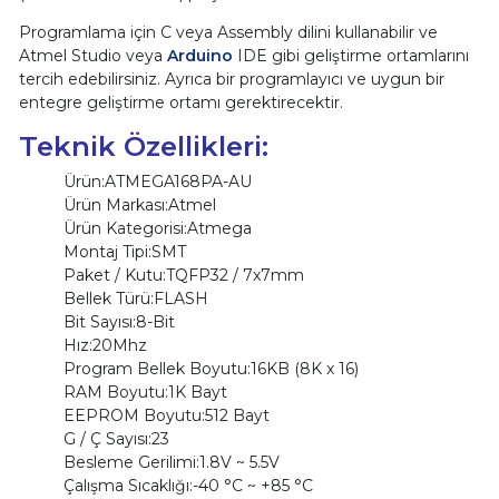
Programlama için C veya Assembly dilini kullanabilir ve
Atmel Studio veya
Arduino
IDE gibi geliştirme ortamlarını
tercih edebilirsiniz. Ayrıca bir programlayıcı ve uygun bir
entegre geliştirme ortamı gerektirecektir.
Teknik Özellikleri:
Ürün:ATMEGA168PA-AU
Ürün Markası:Atmel
Ürün Kategorisi:Atmega
Montaj Tipi:SMT
Paket / Kutu:TQFP32 / 7x7mm
Bellek Türü:FLASH
Bit Sayısı:8-Bit
Hız:20Mhz
Program Bellek Boyutu:16KB (8K x 16)
RAM Boyutu:1K Bayt
EEPROM Boyutu:512 Bayt
G / Ç Sayısı:23
Besleme Gerilimi:1.8V ~ 5.5V
Çalışma Sıcaklığı:-40 °C ~ +85 °C