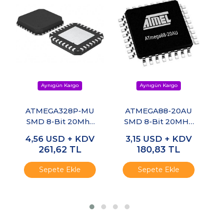
ATMEGA328P-MU
ATMEGA88-20AU
SMD 8-Bit 20Mhz
SMD 8-Bit 20MHz
VQFN32
TQFP-32
4,56
USD + KDV
3,15
USD + KDV
261,62
TL
180,83
TL
Sepete Ekle
Sepete Ekle