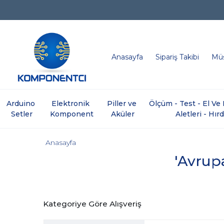
Anasayfa
Sipariş Takibi
Müş
Arduino 
Elektronik 
Piller ve 
Ölçüm - Test - El V
Setler
Komponent
Aküler
Aletleri - Hır
Anasayfa
'Avrupa
Kategoriye Göre Alışveriş