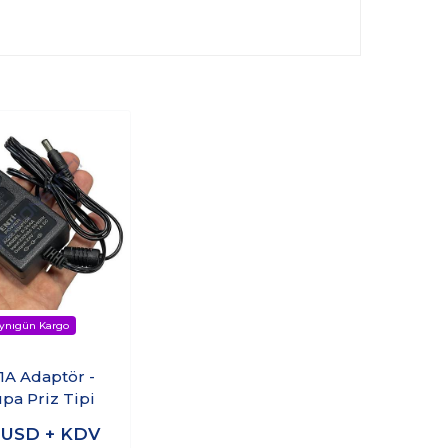
1A Adaptör -
pa Priz Tipi
7
USD + KDV