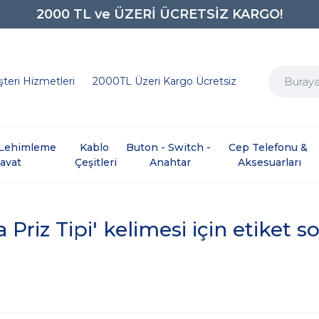
2000 TL ve ÜZERİ ÜCRETSİZ KARGO!
0850 242 0734
teri Hizmetleri
2000TL Üzeri Kargo Ücretsiz
e Lehimleme 
Kablo 
Buton - Switch - 
Cep Telefonu & 
davat
Çeşitleri
Anahtar
Aksesuarları
 Priz Tipi' kelimesi için etiket s