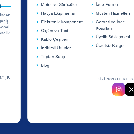
Motor ve Sürücüler
İade Formu
i
Havya Ekipmanları
Müşteri Hizmetleri
rinden
geniş
Elektronik Komponent
Garanti ve İade
yonel
Koşulları
Ölçüm ve Test
önelik
Üyelik Sözleşmesi
Kablo Çeşitleri
Ücretsiz Kargo
İndirimli Ürünler
Toptan Satış
Blog
1/1, B
BİZİ SOSYAL MEDY