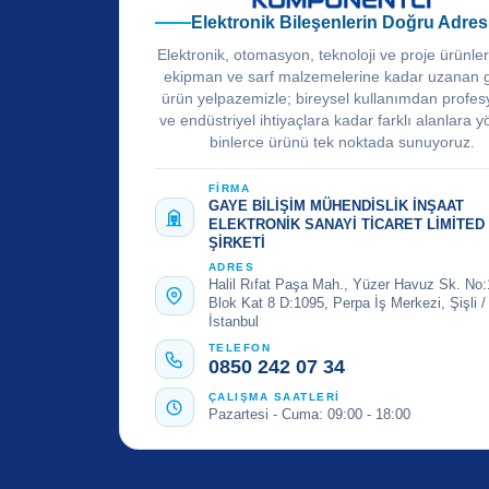
Elektronik Bileşenlerin Doğru Adres
Elektronik, otomasyon, teknoloji ve proje ürünle
ekipman ve sarf malzemelerine kadar uzanan 
ürün yelpazemizle; bireysel kullanımdan profes
ve endüstriyel ihtiyaçlara kadar farklı alanlara y
binlerce ürünü tek noktada sunuyoruz.
FİRMA
GAYE BİLİŞİM MÜHENDİSLİK İNŞAAT
ELEKTRONİK SANAYİ TİCARET LİMİTED
ŞİRKETİ
ADRES
Halil Rıfat Paşa Mah., Yüzer Havuz Sk. No:
Blok Kat 8 D:1095, Perpa İş Merkezi, Şişli /
İstanbul
TELEFON
0850 242 07 34
ÇALIŞMA SAATLERİ
Pazartesi - Cuma: 09:00 - 18:00