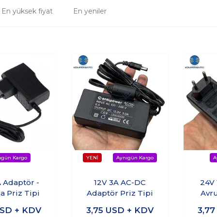
En yüksek fiyat
En yeniler
A Adaptör -
12V 3A AC-DC
24V 
a Priz Tipi
Adaptör Priz Tipi
Avru
SD + KDV
3,75
USD + KDV
3,7