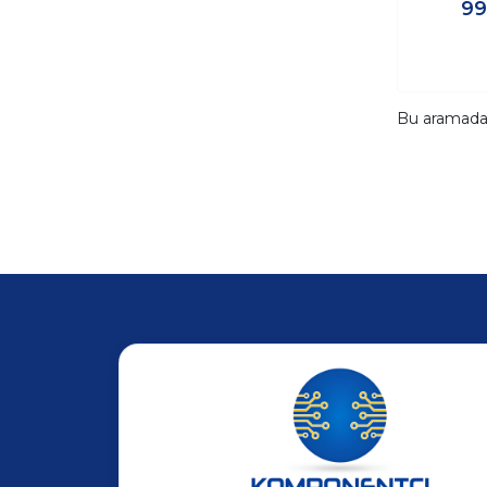
99
Bu aramad