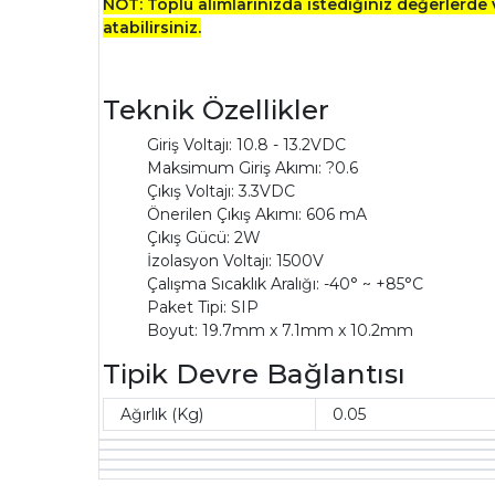
NOT: Toplu alımlarınızda istediğiniz değerlerde v
atabilirsiniz.
Teknik Özellikler
Giriş Voltajı: 10.8 - 13.2VDC
Maksimum Giriş Akımı: ?0.6
Çıkış Voltajı: 3.3VDC
Önerilen Çıkış Akımı: 606 mA
Çıkış Gücü: 2W
İzolasyon Voltajı: 1500V
Çalışma Sıcaklık Aralığı: -40° ~ +85°C
Paket Tipi: SIP
Boyut:
19.7mm x 7.1mm x 10.2mm
Tipik Devre Bağlantısı
Ağırlık (Kg)
0.05