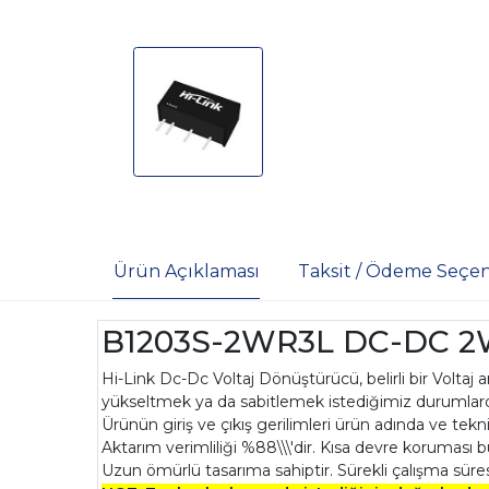
Ürün Açıklaması
Taksit / Ödeme Seçen
B1203S-2WR3L DC-DC 2W 10
Hi-Link Dc-Dc Voltaj Dönüştürücü, belirli bir Voltaj a
yükseltmek ya da sabitlemek istediğimiz durumlarda
Ürünün giriş ve çıkış gerilimleri ürün adında ve tekni
Aktarım verimliliği %88\\\'dir. Kısa devre korumas
Uzun ömürlü tasarıma sahiptir. Sürekli çalışma süres