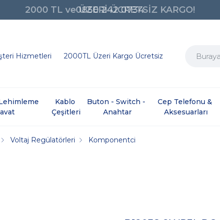
0850 242 0734
teri Hizmetleri
2000TL Üzeri Kargo Ücretsiz
e Lehimleme 
Kablo 
Buton - Switch - 
Cep Telefonu & 
davat
Çeşitleri
Anahtar
Aksesuarları
Voltaj Regülatörleri
Komponentci