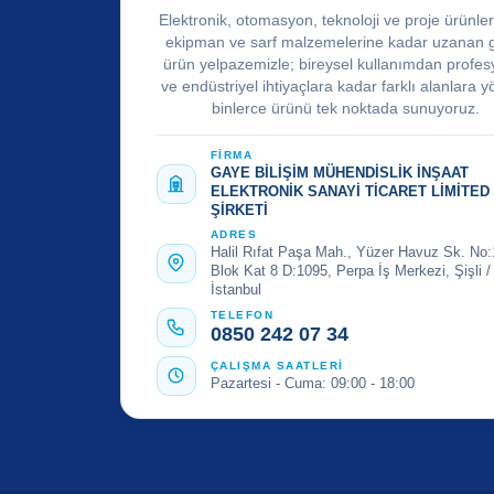
Elektronik, otomasyon, teknoloji ve proje ürünle
ekipman ve sarf malzemelerine kadar uzanan 
ürün yelpazemizle; bireysel kullanımdan profes
ve endüstriyel ihtiyaçlara kadar farklı alanlara y
binlerce ürünü tek noktada sunuyoruz.
FİRMA
GAYE BİLİŞİM MÜHENDİSLİK İNŞAAT
ELEKTRONİK SANAYİ TİCARET LİMİTED
ŞİRKETİ
ADRES
Halil Rıfat Paşa Mah., Yüzer Havuz Sk. No:
Blok Kat 8 D:1095, Perpa İş Merkezi, Şişli /
İstanbul
TELEFON
0850 242 07 34
ÇALIŞMA SAATLERİ
Pazartesi - Cuma: 09:00 - 18:00