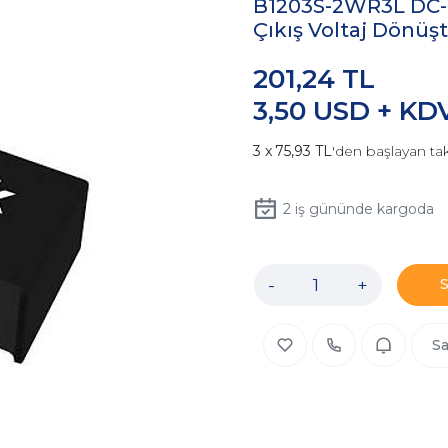
B1203S-2WR3L DC-DC
Çıkış Voltaj Dönüş
201,24 TL
3,50 USD + KD
75,93 TL
'den başlayan tak
2
iş gününde kargoda
-
+
Sa