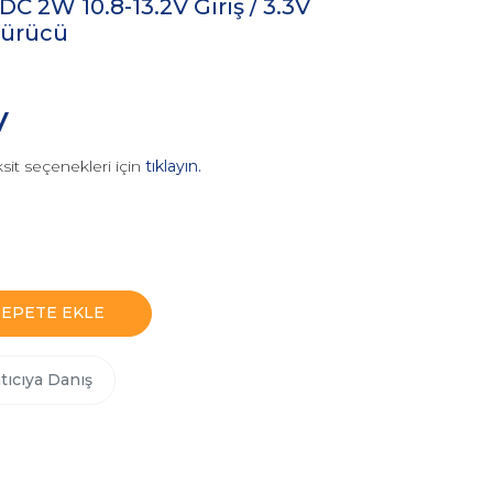
 2W 10.8-13.2V Giriş / 3.3V
türücü
V
sit seçenekleri için
tıklayın.
SEPETE EKLE
tıcıya Danış