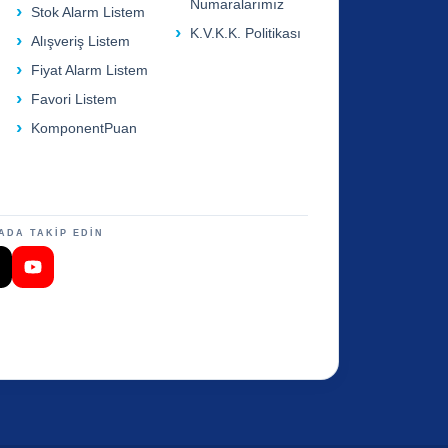
Numaralarımız
Stok Alarm Listem
K.V.K.K. Politikası
Alışveriş Listem
Fiyat Alarm Listem
Favori Listem
KomponentPuan
ADA TAKİP EDİN