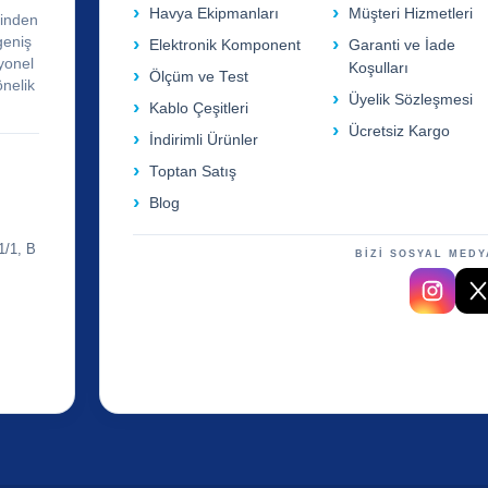
Havya Ekipmanları
Müşteri Hizmetleri
rinden
geniş
Elektronik Komponent
Garanti ve İade
yonel
Koşulları
Ölçüm ve Test
önelik
Üyelik Sözleşmesi
Kablo Çeşitleri
Ücretsiz Kargo
İndirimli Ürünler
Toptan Satış
Blog
1/1, B
BİZİ SOSYAL MEDY