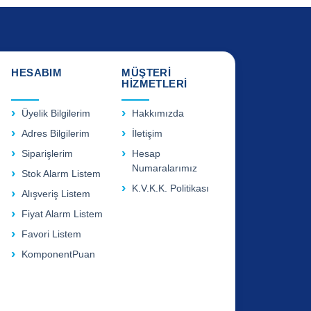
HESABIM
MÜŞTERİ
HİZMETLERİ
Üyelik Bilgilerim
Hakkımızda
Adres Bilgilerim
İletişim
Siparişlerim
Hesap
Numaralarımız
Stok Alarm Listem
K.V.K.K. Politikası
Alışveriş Listem
Fiyat Alarm Listem
Favori Listem
KomponentPuan