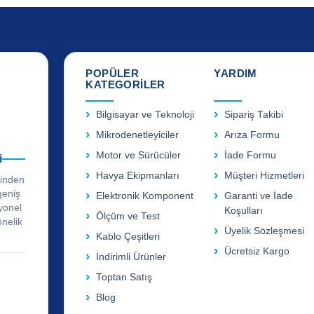
POPÜLER
YARDIM
KATEGORİLER
Bilgisayar ve Teknoloji
Sipariş Takibi
Mikrodenetleyiciler
Arıza Formu
Motor ve Sürücüler
İade Formu
i
Havya Ekipmanları
Müşteri Hizmetleri
rinden
geniş
Elektronik Komponent
Garanti ve İade
yonel
Koşulları
Ölçüm ve Test
önelik
Üyelik Sözleşmesi
Kablo Çeşitleri
Ücretsiz Kargo
İndirimli Ürünler
Toptan Satış
Blog