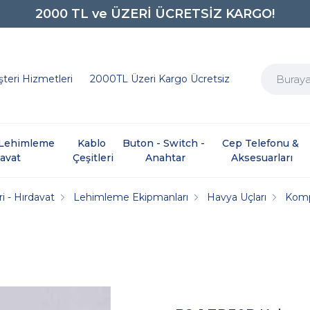
2000 TL ve ÜZERİ ÜCRETSİZ KARGO!
0850 242 0734
teri Hizmetleri
2000TL Üzeri Kargo Ücretsiz
e Lehimleme 
Kablo 
Buton - Switch - 
Cep Telefonu & 
davat
Çeşitleri
Anahtar
Aksesuarları
i - Hırdavat
Lehimleme Ekipmanları
Havya Uçları
Komp