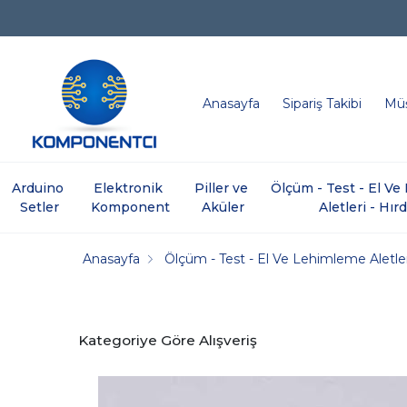
Anasayfa
Sipariş Takibi
Müş
Arduino 
Elektronik 
Piller ve 
Ölçüm - Test - El V
Setler
Komponent
Aküler
Aletleri - Hır
Anasayfa
Ölçüm - Test - El Ve Lehimleme Aletler
Kategoriye Göre Alışveriş