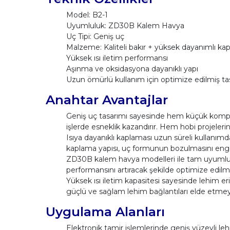
Model: B2-1
Uyumluluk: ZD30B Kalem Havya
Uç Tipi: Geniş uç
Malzeme: Kaliteli bakır + yüksek dayanımlı ka
Yüksek ısı iletim performansı
Aşınma ve oksidasyona dayanıklı yapı
Uzun ömürlü kullanım için optimize edilmiş t
Anahtar Avantajlar
Geniş uç tasarımı sayesinde hem küçük kompone
işlerde esneklik kazandırır. Hem hobi projeleri
Isıya dayanıklı kaplaması uzun süreli kullanım
kaplama yapısı, uç formunun bozulmasını engelle
ZD30B kalem havya modelleri ile tam uyumluluğ
performansını artıracak şekilde optimize edilmi
Yüksek ısı iletim kapasitesi sayesinde lehim erim
güçlü ve sağlam lehim bağlantıları elde etme
Uygulama Alanları
Elektronik tamir işlemlerinde geniş yüzeyli leh