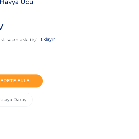
 Havya Ucu
V
sit seçenekleri için
tıklayın.
SEPETE EKLE
tıcıya Danış