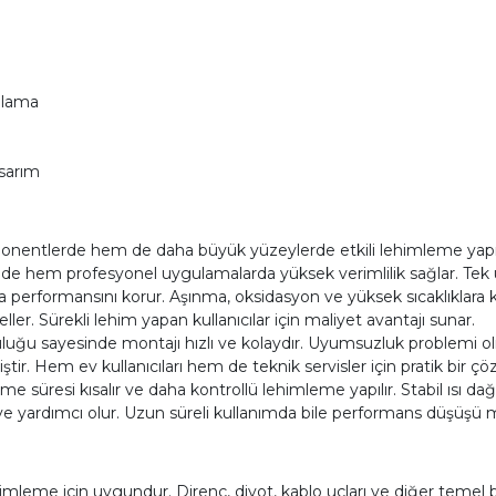
plama
asarım
ntlerde hem de daha büyük yüzeylerde etkili lehimleme yapılabil
nde hem profesyonel uygulamalarda yüksek verimlilik sağlar. Tek uç
da performansını korur. Aşınma, oksidasyon ve yüksek sıcaklıklara
r. Sürekli lehim yapan kullanıcılar için maliyet avantajı sunar.
u sayesinde montajı hızlı ve kolaydır. Uyumsuzluk problemi olmada
ştir. Hem ev kullanıcıları hem de teknik servisler için pratik bir ç
e süresi kısalır ve daha kontrollü lehimleme yapılır. Stabil ısı dağı
ye yardımcı olur. Uzun süreli kullanımda bile performans düşüşü
imleme için uygundur. Direnç, diyot, kablo uçları ve diğer temel b