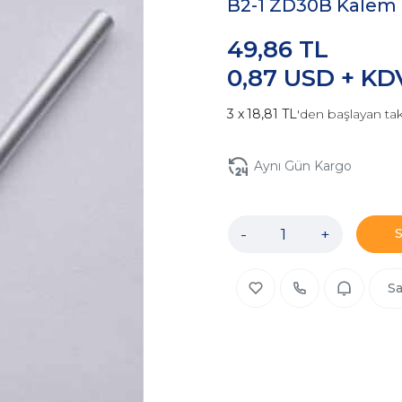
B2-1 ZD30B Kalem
49,86 TL
0,87 USD + KD
18,81 TL
'den başlayan tak
Aynı Gün Kargo
-
+
Sa