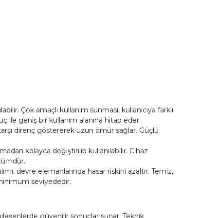
ir. Çok amaçlı kullanım sunması, kullanıcıya farklı
 ile geniş bir kullanım alanına hitap eder.
 karşı direnç göstererek uzun ömür sağlar. Güçlü
n kolayca değiştirilip kullanılabilir. Cihaz
özümdür.
lımı, devre elemanlarında hasar riskini azaltır. Temiz,
 minimum seviyededir.
ileşenlerde güvenilir sonuçlar sunar. Teknik