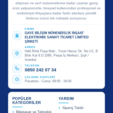
ekipman ve sarf malzemelerine kadar uzanan geniş
ürün yelpazemizle; bireysel kullanımdan profesyonel ve
endüstriyel ihtiyaçlara kadar farklı alanlara yönelik
binlerce ürünü tek noktada sunuyoruz.
FİRMA
GAYE BİLİŞİM MÜHENDİSLİK İNŞAAT
ELEKTRONİK SANAYİ TİCARET LİMİTED
ŞİRKETİ
ADRES
Halil Rıfat Paşa Mah., Yüzer Havuz Sk. No:1/1, B
Blok Kat 8 D:1095, Perpa İş Merkezi, Şişli /
İstanbul
TELEFON
0850 242 07 34
ÇALIŞMA SAATLERİ
Pazartesi - Cuma: 09:00 - 18:00
POPÜLER
YARDIM
KATEGORİLER
Sipariş Takibi
Bilgisayar ve Teknoloji