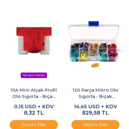
10A Mini Alçak Profil
120 Parça Mikro Oto
Oto Sigorta - Bıçak
Sigorta - Bıçak
Sigorta
Sigorta Seti - Çinko
0,15
USD + KDV
14,45
USD + KDV
8,32
TL
829,58
TL
Sepete Ekle
Sepete Ekle