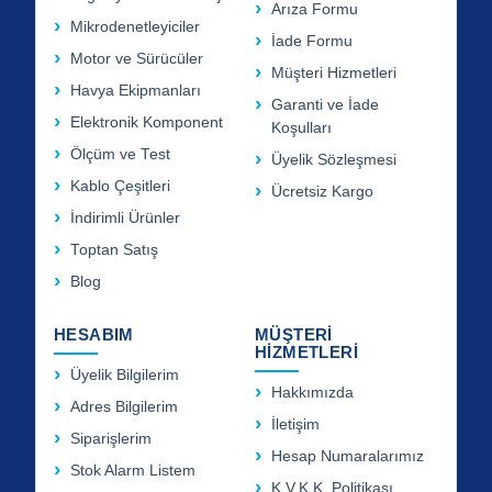
Arıza Formu
Mikrodenetleyiciler
İade Formu
Motor ve Sürücüler
Müşteri Hizmetleri
Havya Ekipmanları
Garanti ve İade
Elektronik Komponent
Koşulları
Ölçüm ve Test
Üyelik Sözleşmesi
Kablo Çeşitleri
Ücretsiz Kargo
İndirimli Ürünler
Toptan Satış
Blog
HESABIM
MÜŞTERİ
HİZMETLERİ
Üyelik Bilgilerim
Hakkımızda
Adres Bilgilerim
İletişim
Siparişlerim
Hesap Numaralarımız
Stok Alarm Listem
K.V.K.K. Politikası