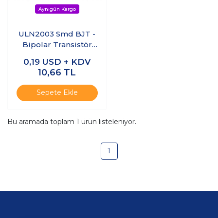
ULN2003 Smd BJT -
Bipolar Transistör
Entegresi Soic-16
0,19
USD + KDV
10,66
TL
Sepete Ekle
Bu aramada toplam
1
ürün listeleniyor.
1