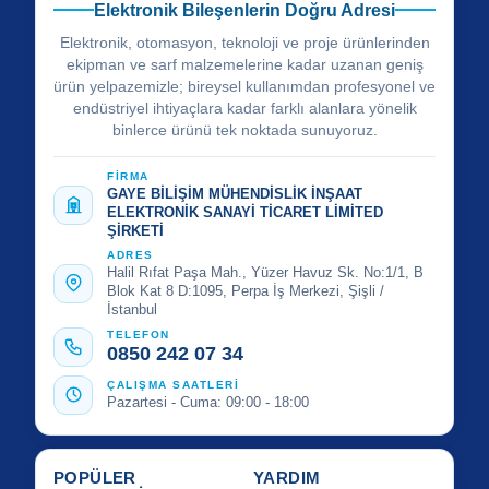
Elektronik Bileşenlerin Doğru Adresi
Elektronik, otomasyon, teknoloji ve proje ürünlerinden
ekipman ve sarf malzemelerine kadar uzanan geniş
ürün yelpazemizle; bireysel kullanımdan profesyonel ve
endüstriyel ihtiyaçlara kadar farklı alanlara yönelik
binlerce ürünü tek noktada sunuyoruz.
FİRMA
GAYE BİLİŞİM MÜHENDİSLİK İNŞAAT
ELEKTRONİK SANAYİ TİCARET LİMİTED
ŞİRKETİ
ADRES
Halil Rıfat Paşa Mah., Yüzer Havuz Sk. No:1/1, B
Blok Kat 8 D:1095, Perpa İş Merkezi, Şişli /
İstanbul
TELEFON
0850 242 07 34
ÇALIŞMA SAATLERİ
Pazartesi - Cuma: 09:00 - 18:00
POPÜLER
YARDIM