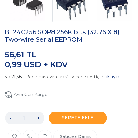
BL24C256 SOP8 256K bits (32.76 X 8)
Two-wire Serial EEPROM
56,61 TL
0,99 USD + KDV
21,36 TL
'den başlayan taksit seçenekleri için
tıklayın.
Aynı Gün Kargo
-
+
SEPETE EKLE
Satıcıya Danış