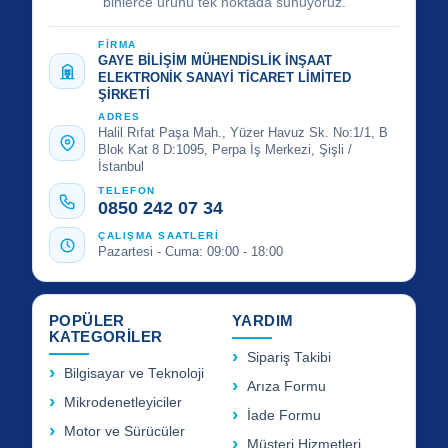
binlerce ürünü tek noktada sunuyoruz.
FİRMA
GAYE BİLİŞİM MÜHENDİSLİK İNŞAAT
ELEKTRONİK SANAYİ TİCARET LİMİTED
ŞİRKETİ
ADRES
Halil Rıfat Paşa Mah., Yüzer Havuz Sk. No:1/1, B
Blok Kat 8 D:1095, Perpa İş Merkezi, Şişli /
İstanbul
TELEFON
0850 242 07 34
ÇALIŞMA SAATLERİ
Pazartesi - Cuma: 09:00 - 18:00
POPÜLER
YARDIM
KATEGORİLER
Sipariş Takibi
Bilgisayar ve Teknoloji
Arıza Formu
Mikrodenetleyiciler
İade Formu
Motor ve Sürücüler
Müşteri Hizmetleri