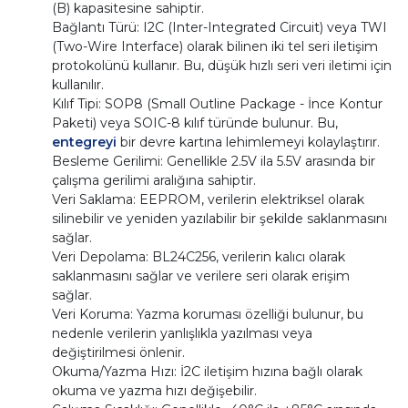
(B) kapasitesine sahiptir.
Bağlantı Türü: I2C (Inter-Integrated Circuit) veya TWI
(Two-Wire Interface) olarak bilinen iki tel seri iletişim
protokolünü kullanır. Bu, düşük hızlı seri veri iletimi için
kullanılır.
Kılıf Tipi: SOP8 (Small Outline Package - İnce Kontur
Paketi) veya SOIC-8 kılıf türünde bulunur. Bu,
entegreyi
bir devre kartına lehimlemeyi kolaylaştırır.
Besleme Gerilimi: Genellikle 2.5V ila 5.5V arasında bir
çalışma gerilimi aralığına sahiptir.
Veri Saklama: EEPROM, verilerin elektriksel olarak
silinebilir ve yeniden yazılabilir bir şekilde saklanmasını
sağlar.
Veri Depolama: BL24C256, verilerin kalıcı olarak
saklanmasını sağlar ve verilere seri olarak erişim
sağlar.
Veri Koruma: Yazma koruması özelliği bulunur, bu
nedenle verilerin yanlışlıkla yazılması veya
değiştirilmesi önlenir.
Okuma/Yazma Hızı: İ2C iletişim hızına bağlı olarak
okuma ve yazma hızı değişebilir.