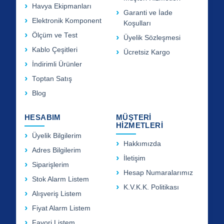
Havya Ekipmanları
Garanti ve İade
Elektronik Komponent
Koşulları
Ölçüm ve Test
Üyelik Sözleşmesi
Kablo Çeşitleri
Ücretsiz Kargo
İndirimli Ürünler
Toptan Satış
Blog
HESABIM
MÜŞTERİ
HİZMETLERİ
Üyelik Bilgilerim
Hakkımızda
Adres Bilgilerim
İletişim
Siparişlerim
Hesap Numaralarımız
Stok Alarm Listem
K.V.K.K. Politikası
Alışveriş Listem
Fiyat Alarm Listem
Favori Listem