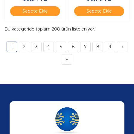
Sepete Ekle
Sepete Ekle
Bu kategoride toplam
208
ürün listeleniyor.
1
2
3
4
5
6
7
8
9
›
»