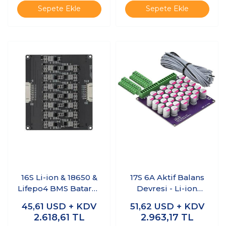
Sepete Ekle
Sepete Ekle
16S Li-ion & 18650 &
17S 6A Aktif Balans
Lifepo4 BMS Batarya
Devresi - Li-ion
Koruyucu Balans
Lifepo4 BMS
45,61
USD + KDV
51,62
USD + KDV
Devresi
2.618,61
TL
2.963,17
TL