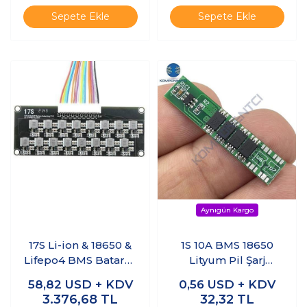
Sepete Ekle
Sepete Ekle
17S Li-ion & 18650 &
1S 10A BMS 18650
Lifepo4 BMS Batarya
Lityum Pil Şarj
Koruyucu Balans
Koruma Devresi
58,82
USD + KDV
0,56
USD + KDV
Devresi
3.376,68
TL
32,32
TL