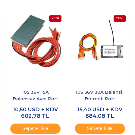
10S 36V 15A
10S 36V 30A Balanslı
Balanssız Aynı Port
Bölmeli Port
10,50
USD + KDV
15,40
USD + KDV
602,78
TL
884,08
TL
Sepete Ekle
Sepete Ekle