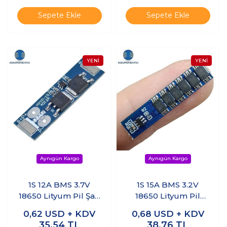
Sepete Ekle
Sepete Ekle
1S 12A BMS 3.7V
1S 15A BMS 3.2V
18650 Lityum Pil Şarj
18650 Lityum Pil
Koruma Devresi
Koruma Devresi
0,62
USD + KDV
0,68
USD + KDV
35,54
TL
38,76
TL