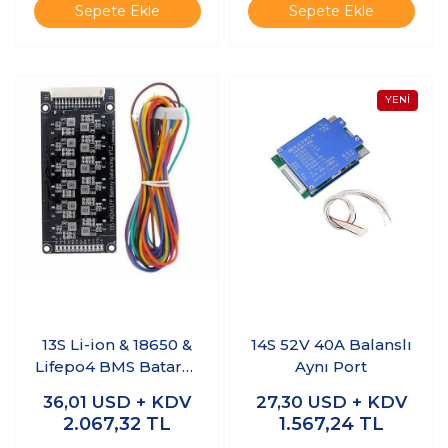
Sepete Ekle
Sepete Ekle
13S Li-ion & 18650 &
14S 52V 40A Balanslı
Lifepo4 BMS Batarya
Aynı Port
Koruyucu Balans
36,01
USD + KDV
27,30
USD + KDV
Devresi
2.067,32
TL
1.567,24
TL