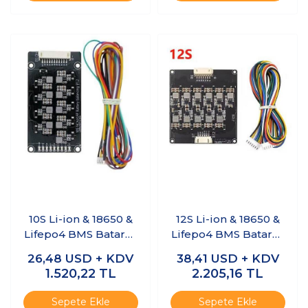
10S Li-ion & 18650 &
12S Li-ion & 18650 &
Lifepo4 BMS Batarya
Lifepo4 BMS Batarya
Koruyucu Balans
Koruyucu Balans
26,48
USD + KDV
38,41
USD + KDV
Devresi
Devresi
1.520,22
TL
2.205,16
TL
Sepete Ekle
Sepete Ekle