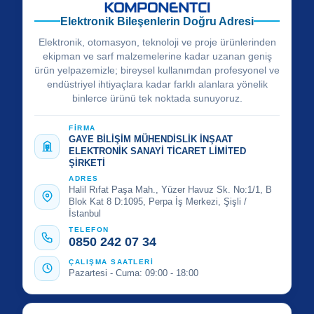
Elektronik Bileşenlerin Doğru Adresi
Elektronik, otomasyon, teknoloji ve proje ürünlerinden
ekipman ve sarf malzemelerine kadar uzanan geniş
ürün yelpazemizle; bireysel kullanımdan profesyonel ve
endüstriyel ihtiyaçlara kadar farklı alanlara yönelik
binlerce ürünü tek noktada sunuyoruz.
FİRMA
GAYE BİLİŞİM MÜHENDİSLİK İNŞAAT
ELEKTRONİK SANAYİ TİCARET LİMİTED
ŞİRKETİ
ADRES
Halil Rıfat Paşa Mah., Yüzer Havuz Sk. No:1/1, B
Blok Kat 8 D:1095, Perpa İş Merkezi, Şişli /
İstanbul
TELEFON
0850 242 07 34
ÇALIŞMA SAATLERİ
Pazartesi - Cuma: 09:00 - 18:00