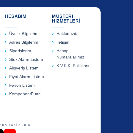
HESABIM
MÜŞTERİ
HİZMETLERİ
Üyelik Bilgilerim
Hakkımızda
Adres Bilgilerim
İletişim
Siparişlerim
Hesap
Numaralarımız
Stok Alarm Listem
K.V.K.K. Politikası
Alışveriş Listem
Fiyat Alarm Listem
Favori Listem
KomponentPuan
ADA TAKİP EDİN