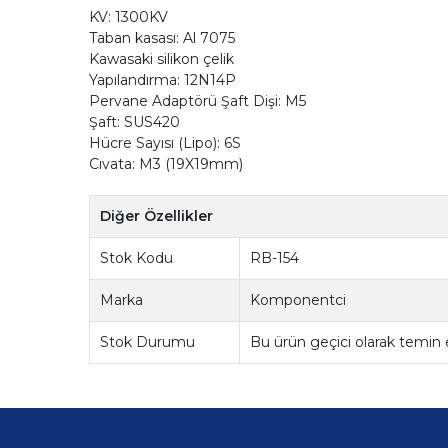
KV: 1300KV
Taban kasası: Al 7075
Kawasaki silikon çelik
Yapılandırma: 12N14P
Pervane Adaptörü Şaft Dişi: M5
Şaft: SUS420
Hücre Sayısı (Lipo): 6S
Cıvata: M3 (19X19mm)
Diğer Özellikler
Stok Kodu
RB-154
Marka
Komponentci
Stok Durumu
Bu ürün geçici olarak temin