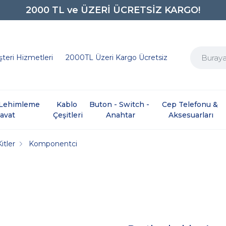
2000 TL ve ÜZERİ ÜCRETSİZ KARGO!
0850 242 0734
teri Hizmetleri
2000TL Üzeri Kargo Ücretsiz
e Lehimleme 
Kablo 
Buton - Switch - 
Cep Telefonu & 
davat
Çeşitleri
Anahtar
Aksesuarları
itler
Komponentci