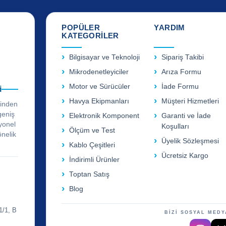
POPÜLER
YARDIM
KATEGORİLER
Bilgisayar ve Teknoloji
Sipariş Takibi
Mikrodenetleyiciler
Arıza Formu
Motor ve Sürücüler
İade Formu
i
Havya Ekipmanları
Müşteri Hizmetleri
rinden
geniş
Elektronik Komponent
Garanti ve İade
yonel
Koşulları
Ölçüm ve Test
önelik
Üyelik Sözleşmesi
Kablo Çeşitleri
Ücretsiz Kargo
İndirimli Ürünler
Toptan Satış
Blog
1/1, B
BİZİ SOSYAL MEDY