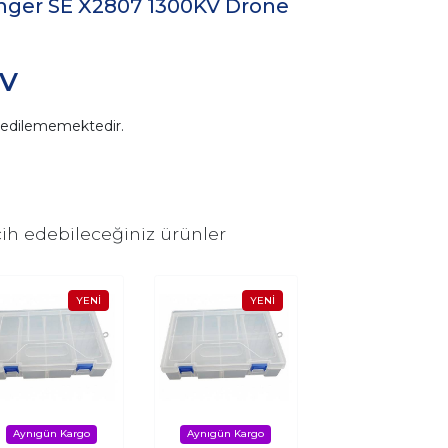
nger SE X2807 1300KV Drone
DV
n edilememektedir.
ih edebileceğiniz ürünler