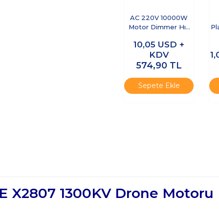
AC 220V 10000W
Motor Dimmer Hız
Pl
Kontrol Kartı
10,05
USD +
KDV
1
574,90
TL
Sepete Ekle
E X2807 1300KV Drone Motoru