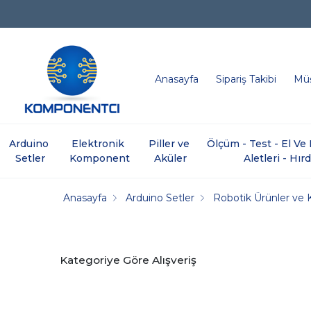
Anasayfa
Sipariş Takibi
Müş
Arduino 
Elektronik 
Piller ve 
Ölçüm - Test - El V
Setler
Komponent
Aküler
Aletleri - Hır
Anasayfa
Arduino Setler
Robotik Ürünler ve K
Kategoriye Göre Alışveriş