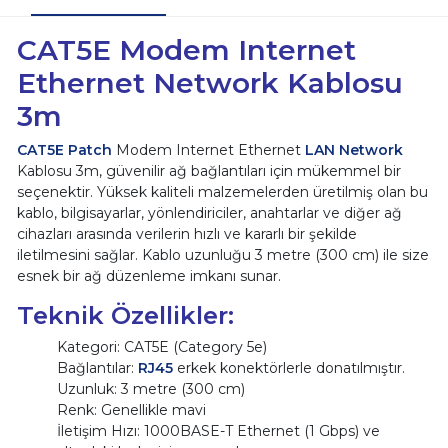
CAT5E Modem Internet
Ethernet Network Kablosu
3m
CAT5E Patch
Modem Internet Ethernet
LAN Network
Kablosu 3m, güvenilir ağ bağlantıları için mükemmel bir
seçenektir. Yüksek kaliteli malzemelerden üretilmiş olan bu
kablo, bilgisayarlar, yönlendiriciler, anahtarlar ve diğer ağ
cihazları arasında verilerin hızlı ve kararlı bir şekilde
iletilmesini sağlar. Kablo uzunluğu 3 metre (300 cm) ile size
esnek bir ağ düzenleme imkanı sunar.
Teknik Özellikler:
Kategori: CAT5E (Category 5e)
Bağlantılar:
RJ45
erkek konektörlerle donatılmıştır.
Uzunluk: 3 metre (300 cm)
Renk: Genellikle mavi
İletişim Hızı: 1000BASE-T Ethernet (1 Gbps) ve