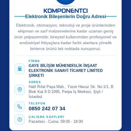
Elektronik Bileşenlerin Doğru Adresi
Elektronik, otomasyon, teknoloji ve proje ürünlerinden
ekipman ve sarf malzemelerine kadar uzanan geniş
ürün yelpazemizle; bireysel kullanımdan profesyonel ve
endüstriyel ihtiyaçlara kadar farklı alanlara yönelik
binlerce ürünü tek noktada sunuyoruz.
FİRMA
GAYE BİLİŞİM MÜHENDİSLİK İNŞAAT
ELEKTRONİK SANAYİ TİCARET LİMİTED
ŞİRKETİ
ADRES
Halil Rıfat Paşa Mah., Yüzer Havuz Sk. No:1/1, B
Blok Kat 8 D:1095, Perpa İş Merkezi, Şişli /
İstanbul
TELEFON
0850 242 07 34
ÇALIŞMA SAATLERİ
Pazartesi - Cuma: 09:00 - 18:00