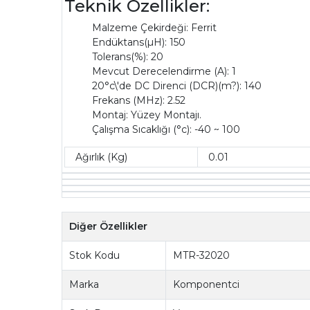
Teknik Özellikler:
Malzeme Çekirdeği: Ferrit
Endüktans(µH): 150
Tolerans(%): 20
Mevcut Derecelendirme (A): 1
20°c\'de DC Direnci (DCR)(m?): 140
Frekans (MHz): 2.52
Montaj: Yüzey Montajı.
Çalışma Sıcaklığı (°c): -40 ~ 100
Ağırlık (Kg)
0.01
Diğer Özellikler
Stok Kodu
MTR-32020
Marka
Komponentci