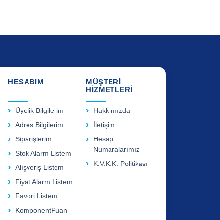
HESABIM
MÜŞTERİ
HİZMETLERİ
Üyelik Bilgilerim
Hakkımızda
Adres Bilgilerim
İletişim
Siparişlerim
Hesap
Numaralarımız
Stok Alarm Listem
K.V.K.K. Politikası
Alışveriş Listem
Fiyat Alarm Listem
Favori Listem
KomponentPuan