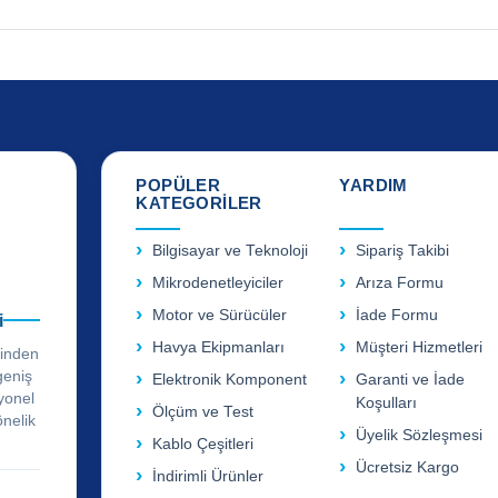
POPÜLER
YARDIM
KATEGORİLER
Bilgisayar ve Teknoloji
Sipariş Takibi
Mikrodenetleyiciler
Arıza Formu
Motor ve Sürücüler
İade Formu
i
Havya Ekipmanları
Müşteri Hizmetleri
rinden
geniş
Elektronik Komponent
Garanti ve İade
yonel
Koşulları
Ölçüm ve Test
önelik
Üyelik Sözleşmesi
Kablo Çeşitleri
Ücretsiz Kargo
İndirimli Ürünler