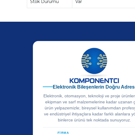
Stok Durumu
Var
Elektronik Bileşenlerin Doğru Adres
Elektronik, otomasyon, teknoloji ve proje ürünle
ekipman ve sarf malzemelerine kadar uzanan 
ürün yelpazemizle; bireysel kullanımdan profes
ve endüstriyel ihtiyaçlara kadar farklı alanlara y
binlerce ürünü tek noktada sunuyoruz.
FİRMA