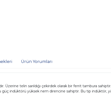
ekleri
Ürün Yorumları
zerine telin sarıldığı çekirdek olarak bir ferrit tambura sahiptir
bu güç indüktörü yüksek nem direncine sahiptir. Bu tip indüktör, y
D