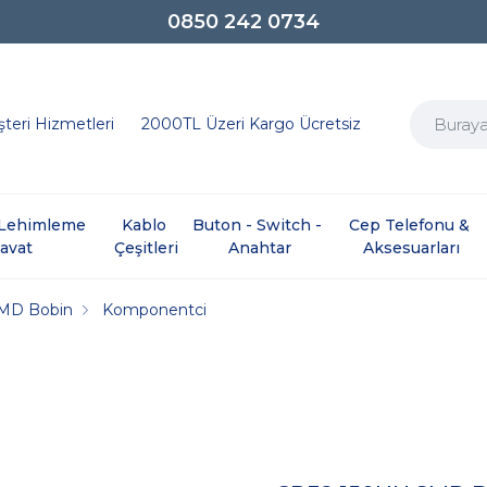
0850 242 0734
teri Hizmetleri
2000TL Üzeri Kargo Ücretsiz
e Lehimleme 
Kablo 
Buton - Switch - 
Cep Telefonu & 
davat
Çeşitleri
Anahtar
Aksesuarları
MD Bobin
Komponentci