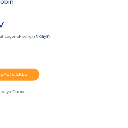
obin
V
it seçenekleri için
tıklayın.
SEPETE EKLE
tıcıya Danış