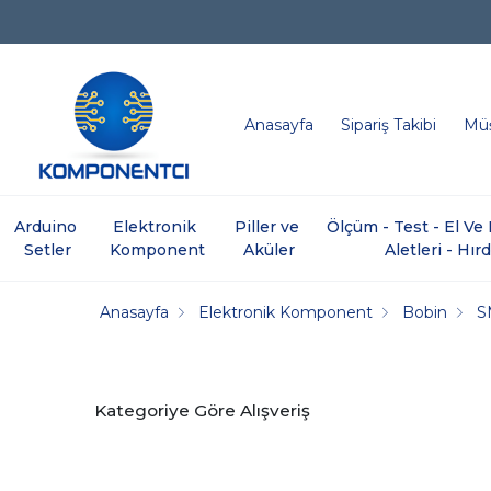
Anasayfa
Sipariş Takibi
Müş
Arduino 
Elektronik 
Piller ve 
Ölçüm - Test - El V
Setler
Komponent
Aküler
Aletleri - Hır
Anasayfa
Elektronik Komponent
Bobin
S
Kategoriye Göre Alışveriş