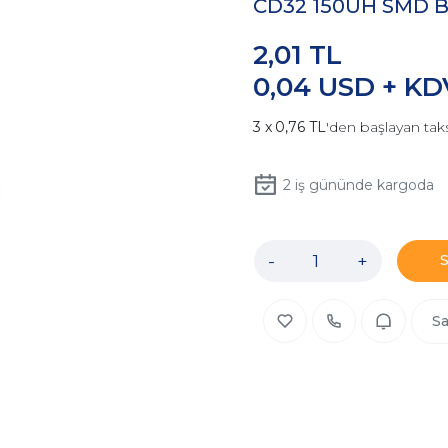
CD32 150UH SMD B
2,01 TL
0,04 USD + KD
0,76 TL
'den başlayan taks
2
iş gününde kargoda
-
+
Sa