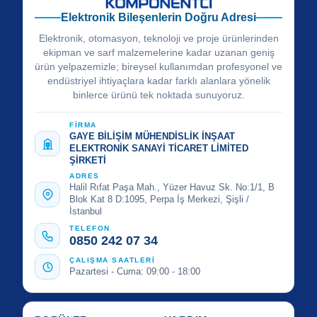
Elektronik Bileşenlerin Doğru Adresi
Elektronik, otomasyon, teknoloji ve proje ürünlerinden
ekipman ve sarf malzemelerine kadar uzanan geniş
ürün yelpazemizle; bireysel kullanımdan profesyonel ve
endüstriyel ihtiyaçlara kadar farklı alanlara yönelik
binlerce ürünü tek noktada sunuyoruz.
FİRMA
GAYE BİLİŞİM MÜHENDİSLİK İNŞAAT
ELEKTRONİK SANAYİ TİCARET LİMİTED
ŞİRKETİ
ADRES
Halil Rıfat Paşa Mah., Yüzer Havuz Sk. No:1/1, B
Blok Kat 8 D:1095, Perpa İş Merkezi, Şişli /
İstanbul
TELEFON
0850 242 07 34
ÇALIŞMA SAATLERİ
Pazartesi - Cuma: 09:00 - 18:00