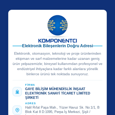
Elektronik Bileşenlerin Doğru Adresi
Elektronik, otomasyon, teknoloji ve proje ürünlerinden
ekipman ve sarf malzemelerine kadar uzanan geniş
ürün yelpazemizle; bireysel kullanımdan profesyonel ve
endüstriyel ihtiyaçlara kadar farklı alanlara yönelik
binlerce ürünü tek noktada sunuyoruz.
FİRMA
GAYE BİLİŞİM MÜHENDİSLİK İNŞAAT
ELEKTRONİK SANAYİ TİCARET LİMİTED
ŞİRKETİ
ADRES
Halil Rıfat Paşa Mah., Yüzer Havuz Sk. No:1/1, B
Blok Kat 8 D:1095, Perpa İş Merkezi, Şişli /