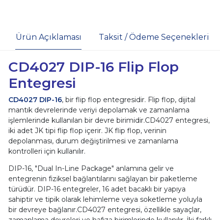
Ürün Açıklaması
Taksit / Ödeme Seçenekleri
CD4027 DIP-16 Flip Flop
Entegresi
CD4027 DIP-16
, bir flip flop entegresidir. Flip flop, dijital
mantık devrelerinde veriyi depolamak ve zamanlama
işlemlerinde kullanılan bir devre birimidir.CD4027 entegresi,
iki adet JK tipi flip flop içerir. JK flip flop, verinin
depolanması, durum değiştirilmesi ve zamanlama
kontrolleri için kullanılır.
DIP-16, "Dual In-Line Package" anlamına gelir ve
entegrenin fiziksel bağlantılarını sağlayan bir paketleme
türüdür. DIP-16 entegreler, 16 adet bacaklı bir yapıya
sahiptir ve tipik olarak lehimleme veya soketleme yoluyla
bir devreye bağlanır.CD4027 entegresi, özellikle sayaçlar,
zamanlama devreleri ve hafıza birimlerinde kullanılır. İki farklı