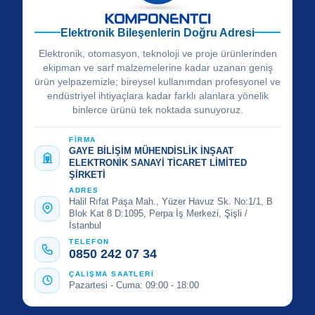
Elektronik Bileşenlerin Doğru Adresi
Elektronik, otomasyon, teknoloji ve proje ürünlerinden
ekipman ve sarf malzemelerine kadar uzanan geniş
ürün yelpazemizle; bireysel kullanımdan profesyonel ve
endüstriyel ihtiyaçlara kadar farklı alanlara yönelik
binlerce ürünü tek noktada sunuyoruz.
FİRMA
GAYE BİLİŞİM MÜHENDİSLİK İNŞAAT
ELEKTRONİK SANAYİ TİCARET LİMİTED
ŞİRKETİ
ADRES
Halil Rıfat Paşa Mah., Yüzer Havuz Sk. No:1/1, B
Blok Kat 8 D:1095, Perpa İş Merkezi, Şişli /
İstanbul
TELEFON
0850 242 07 34
ÇALIŞMA SAATLERİ
Pazartesi - Cuma: 09:00 - 18:00