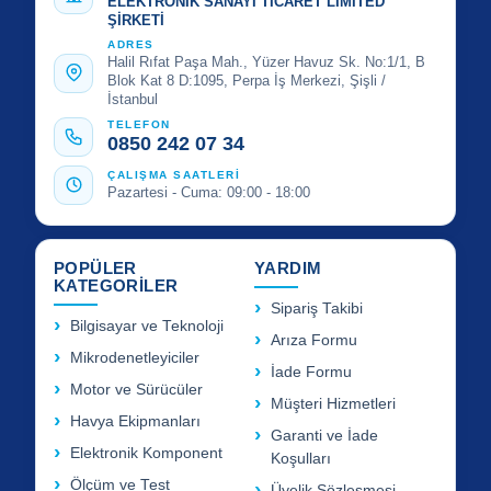
ELEKTRONİK SANAYİ TİCARET LİMİTED
ŞİRKETİ
ADRES
Halil Rıfat Paşa Mah., Yüzer Havuz Sk. No:1/1, B
Blok Kat 8 D:1095, Perpa İş Merkezi, Şişli /
İstanbul
TELEFON
0850 242 07 34
ÇALIŞMA SAATLERİ
Pazartesi - Cuma: 09:00 - 18:00
POPÜLER
YARDIM
KATEGORİLER
Sipariş Takibi
Bilgisayar ve Teknoloji
Arıza Formu
Mikrodenetleyiciler
İade Formu
Motor ve Sürücüler
Müşteri Hizmetleri
Havya Ekipmanları
Garanti ve İade
Elektronik Komponent
Koşulları
Ölçüm ve Test
Üyelik Sözleşmesi