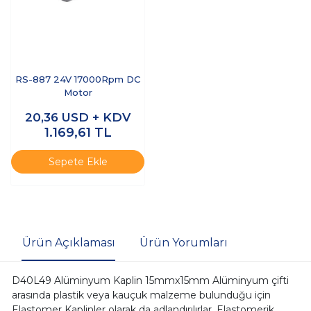
RS-887 24V 17000Rpm DC
Motor
20,36
USD + KDV
1.169,61
TL
Sepete Ekle
Ürün Açıklaması
Ürün Yorumları
D40L49 Alüminyum Kaplin 15mmx15mm Alüminyum çifti
arasında plastik veya kauçuk malzeme bulunduğu için
Elastomer Kaplinler olarak da adlandırılırlar. Elastomerik