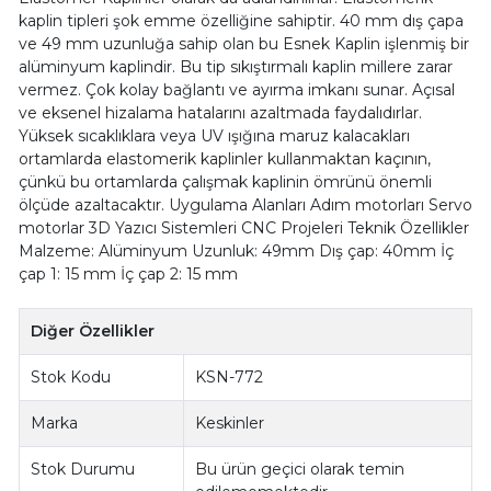
kaplin tipleri şok emme özelliğine sahiptir. 40 mm dış çapa
ve 49 mm uzunluğa sahip olan bu Esnek Kaplin işlenmiş bir
alüminyum kaplindir. Bu tip sıkıştırmalı kaplin millere zarar
vermez. Çok kolay bağlantı ve ayırma imkanı sunar. Açısal
ve eksenel hizalama hatalarını azaltmada faydalıdırlar.
Yüksek sıcaklıklara veya UV ışığına maruz kalacakları
ortamlarda elastomerik kaplinler kullanmaktan kaçının,
çünkü bu ortamlarda çalışmak kaplinin ömrünü önemli
ölçüde azaltacaktır. Uygulama Alanları Adım motorları Servo
motorlar 3D Yazıcı Sistemleri CNC Projeleri Teknik Özellikler
Malzeme: Alüminyum Uzunluk: 49mm Dış çap: 40mm İç
çap 1: 15 mm İç çap 2: 15 mm
Diğer Özellikler
Stok Kodu
KSN-772
Marka
Keskinler
Stok Durumu
Bu ürün geçici olarak temin