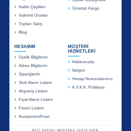
Kablo Çeşitleri
Ücretsiz Kargo
İndirimli Ürünler
Toptan Satış
Blog
HESABIM
MÜŞTERİ
HİZMETLERİ
Üyelik Bilgilerim
Hakkımızda
Adres Bilgilerim
İletişim
Siparişlerim
Hesap Numaralarımız
Stok Alarm Listem
K.V.K.K. Politikası
Alışveriş Listem
Fiyat Alarm Listem
Favori Listem
KomponentPuan
BİZİ SOSYAL MEDYADA TAKİP EDİN