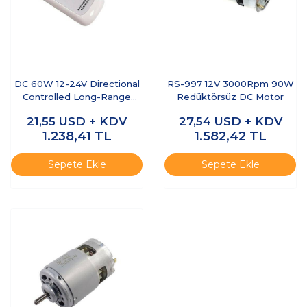
DC 60W 12-24V Directional
RS-997 12V 3000Rpm 90W
Controlled Long-Range
Redüktörsüz DC Motor
Motor Driver
21,55
USD + KDV
27,54
USD + KDV
1.238,41
TL
1.582,42
TL
Sepete Ekle
Sepete Ekle