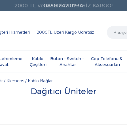
0850 242 0734
teri Hizmetleri
2000TL Üzeri Kargo Ücretsiz
e Lehimleme 
Kablo 
Buton - Switch - 
Cep Telefonu & 
davat
Çeşitleri
Anahtar
Aksesuarları
r / Klemens / Kablo Bağları
Dağıtıcı Üniteler