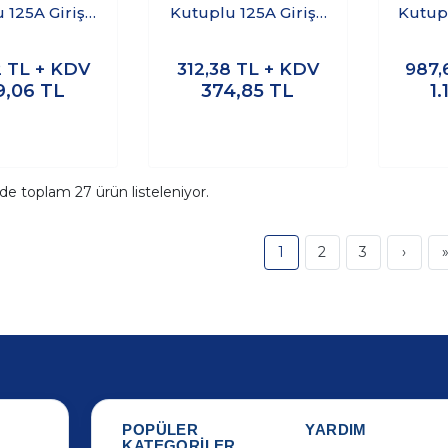
 125A Girişli
Kutuplu 125A Girişli
Kutupl
tıcı Ünite
Dağıtıcı Ünite
Dağ
2
TL + KDV
312,38
TL + KDV
987,
9,06
TL
374,85
TL
1.
ide toplam
27
ürün listeleniyor.
1
2
3
›
POPÜLER
YARDIM
KATEGORİLER