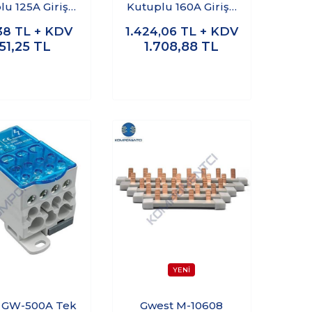
u 125A Girişli
Kutuplu 160A Girişli
ıtıcı Ünite
Dağıtıcı Ünite
38
TL + KDV
1.424,06
TL + KDV
51,25
TL
1.708,88
TL
 GW-500A Tek
Gwest M-10608