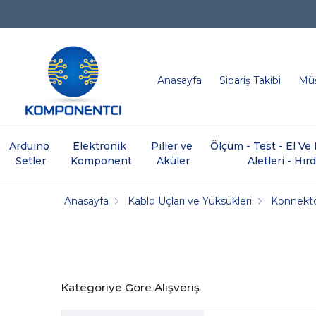
Anasayfa
Sipariş Takibi
Müş
Arduino 
Elektronik 
Piller ve 
Ölçüm - Test - El V
Setler
Komponent
Aküler
Aletleri - Hır
Anasayfa
Kablo Uçları ve Yüksükleri
Konnektö
Kategoriye Göre Alışveriş