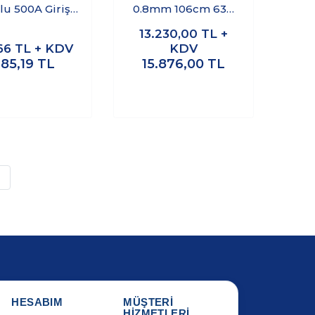
u 500A Girişli
0.8mm 106cm 63A
ıtıcı Ünite
Monofaze Müşterek
13.230,00
TL +
W Otomat Barası 60
66
TL + KDV
KDV
Adet
185,19
TL
15.876,00
TL
»
HESABIM
MÜŞTERİ
HİZMETLERİ