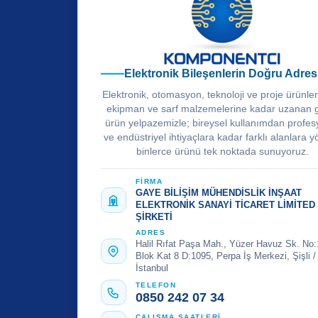
Elektronik Bileşenlerin Doğru Adres
Elektronik, otomasyon, teknoloji ve proje ürünle
ekipman ve sarf malzemelerine kadar uzanan 
ürün yelpazemizle; bireysel kullanımdan profes
ve endüstriyel ihtiyaçlara kadar farklı alanlara y
binlerce ürünü tek noktada sunuyoruz.
FİRMA
GAYE BİLİŞİM MÜHENDİSLİK İNŞAAT
ELEKTRONİK SANAYİ TİCARET LİMİTED
ŞİRKETİ
ADRES
Halil Rıfat Paşa Mah., Yüzer Havuz Sk. No:
Blok Kat 8 D:1095, Perpa İş Merkezi, Şişli /
İstanbul
TELEFON
0850 242 07 34
ÇALIŞMA SAATLERİ