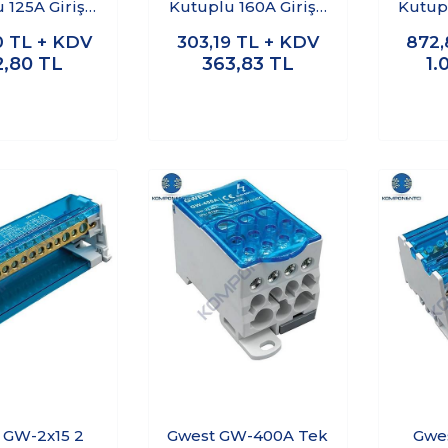
 125A Girişli
Kutuplu 160A Girişli
Kutupl
tıcı Ünite
Dağıtıcı Ünite
Dağ
0
TL + KDV
303,19
TL + KDV
872,
2,80
TL
363,83
TL
1.
 GW-2x15 2
Gwest GW-400A Tek
Gwes