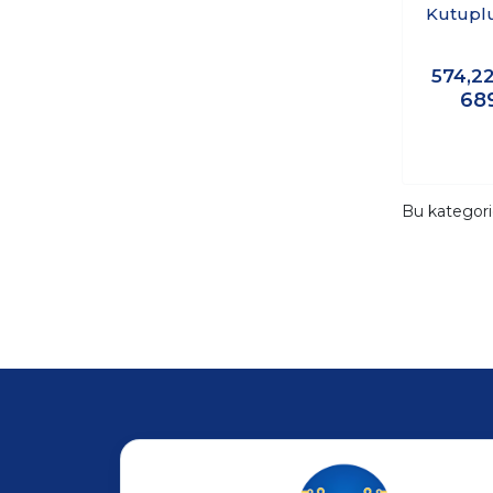
Kutuplu
Dağı
574,2
68
Bu kategor