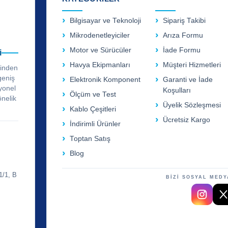
Bilgisayar ve Teknoloji
Sipariş Takibi
Mikrodenetleyiciler
Arıza Formu
Motor ve Sürücüler
İade Formu
i
Havya Ekipmanları
Müşteri Hizmetleri
rinden
geniş
Elektronik Komponent
Garanti ve İade
yonel
Koşulları
Ölçüm ve Test
önelik
Üyelik Sözleşmesi
Kablo Çeşitleri
Ücretsiz Kargo
İndirimli Ürünler
Toptan Satış
Blog
1/1, B
BİZİ SOSYAL MEDY