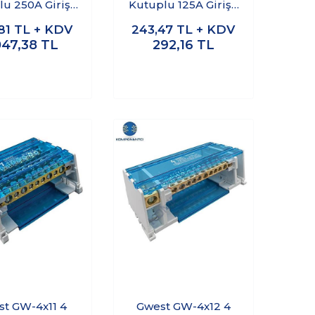
u 250A Girişli
Kutuplu 125A Girişli
ıtıcı Ünite
Dağıtıcı Ünite
81
TL + KDV
243,47
TL + KDV
047,38
TL
292,16
TL
t GW-4x11 4
Gwest GW-4x12 4