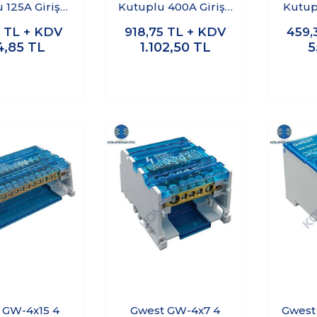
 125A Girişli
Kutuplu 400A Girişli
Kutupl
tıcı Ünite
Dağıtıcı Ünite
Dağ
8
TL + KDV
918,75
TL + KDV
459,
4,85
TL
1.102,50
TL
5
 GW-4x15 4
Gwest GW-4x7 4
Gwest