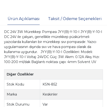
Ürün Açıklaması
Taksit / Ödeme Seçenekleri
DC 24V 3W Mürekkep Pompası JYY(B)-Y-10-I JYY(B)-Y-10-I
DC 24V ile çalışan, genellikle mürekkep püskürtmeli
yazıcılarda kullanılan bir mürekkep sıvı pompasıdır. Yazıcı
uygulamasının dışında sıvı ve hava pompası olarak da
kullanıma uygundur. JYY(B)-Y-10-I Özellikleri: Modeli:
JYY(B)-Y-10-I Voltaj: 24VDC Güç: 3W Akım: 0.12A Akış Hızı:
100-200 ml/dak Bağlantı noktası çapı: 4mm Solvent UV
Diğer Özellikler
Stok Kodu
KSN-852
Marka
Keskinler
Stok Durumu
Var