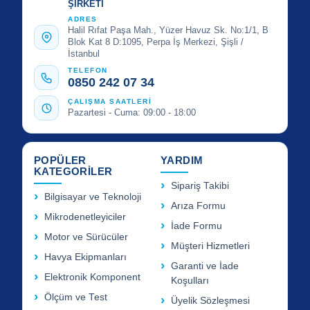
ŞİRKETİ
ADRES
Halil Rıfat Paşa Mah., Yüzer Havuz Sk. No:1/1, B
Blok Kat 8 D:1095, Perpa İş Merkezi, Şişli /
İstanbul
TELEFON
0850 242 07 34
ÇALIŞMA SAATLERİ
Pazartesi - Cuma: 09:00 - 18:00
POPÜLER
YARDIM
KATEGORİLER
Sipariş Takibi
Bilgisayar ve Teknoloji
Arıza Formu
Mikrodenetleyiciler
İade Formu
Motor ve Sürücüler
Müşteri Hizmetleri
Havya Ekipmanları
Garanti ve İade
Elektronik Komponent
Koşulları
Ölçüm ve Test
Üyelik Sözleşmesi