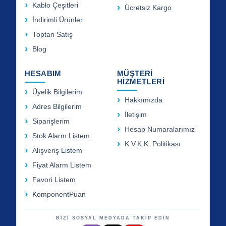
Kablo Çeşitleri
Ücretsiz Kargo
İndirimli Ürünler
Toptan Satış
Blog
HESABIM
MÜŞTERİ
HİZMETLERİ
Üyelik Bilgilerim
Hakkımızda
Adres Bilgilerim
İletişim
Siparişlerim
Hesap Numaralarımız
Stok Alarm Listem
K.V.K.K. Politikası
Alışveriş Listem
Fiyat Alarm Listem
Favori Listem
KomponentPuan
BİZİ SOSYAL MEDYADA TAKİP EDİN