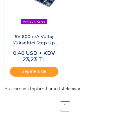
5V 600 mA Voltaj
Yükseltici Step Up
USB Powerbank
0,40
USD + KDV
Modülü
23,23
TL
Sepete Ekle
Bu aramada toplam
1
ürün listeleniyor.
1