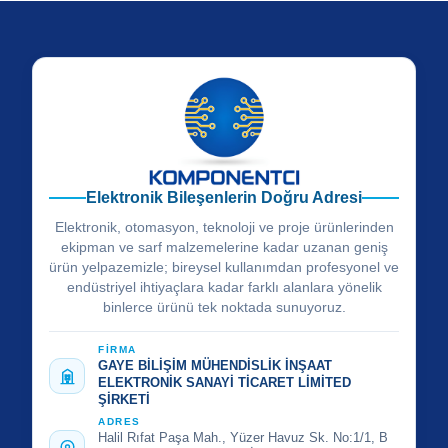
Elektronik Bileşenlerin Doğru Adresi
Elektronik, otomasyon, teknoloji ve proje ürünlerinden
ekipman ve sarf malzemelerine kadar uzanan geniş
ürün yelpazemizle; bireysel kullanımdan profesyonel ve
endüstriyel ihtiyaçlara kadar farklı alanlara yönelik
binlerce ürünü tek noktada sunuyoruz.
FİRMA
GAYE BİLİŞİM MÜHENDİSLİK İNŞAAT
ELEKTRONİK SANAYİ TİCARET LİMİTED
ŞİRKETİ
ADRES
Halil Rıfat Paşa Mah., Yüzer Havuz Sk. No:1/1, B