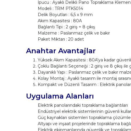
İpucu : Ayaklı Delikli Pano Topraklama Klemen
Modeli : TRM PTK5014
Delik Boyutları : 6,5 x 9 mm
Akım Kapasitesi : 80A
Bağlantı Tipi : 2 giriş + 8 çıkış
Malzeme : Paslanmaz çelik ve bakır
Paket Miktarı : 20 adet
Anahtar Avantajlar
Yüksek Akım Kapasitesi : 80A'ya kadar güvenli 
Çoklu Bağlantı Seçeneği : 2 giriş ve 8 çıkış ile
Dayanıklı Yapı : Paslanmaz çelik ve bakır malz
Kolay Montaj : Ayaklı tasarım ile montaj sırasınd
Kompakt ve Düzenli Tasarım : Elektrik panoları 
Uygulama Alanları
Elektrik panolarındaki topraklama bağlantıları
Endüstriyel elektrik sistemlerinin güvenli kulla
Güç kaynakları sistemleri topraklama çözümler
Altyapı ve inşaat projelerinde topraklama bağla
Elektrik ekipmanlarında güvenlik ve topraklama