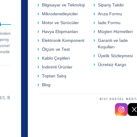
Bilgisayar ve Teknoloji
Sipariş Takibi
Mikrodenetleyiciler
Arıza Formu
Motor ve Sürücüler
İade Formu
i
Havya Ekipmanları
Müşteri Hizmetleri
rinden
geniş
Elektronik Komponent
Garanti ve İade
yonel
Koşulları
Ölçüm ve Test
önelik
Üyelik Sözleşmesi
Kablo Çeşitleri
Ücretsiz Kargo
İndirimli Ürünler
Toptan Satış
Blog
1/1, B
BİZİ SOSYAL MEDY