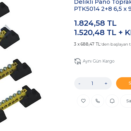
Delikli Pano Topr
PTK5014 2+8 6,5 x
1.824,58 TL
1.520,48 TL + 
688,47 TL
'den başlayan t
Aynı Gün Kargo
-
+
Sa