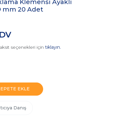
aklama Klemensi Ayaklı
 9 mm 20 Adet
KDV
aksit seçenekleri için
tıklayın.
SEPETE EKLE
tıcıya Danış