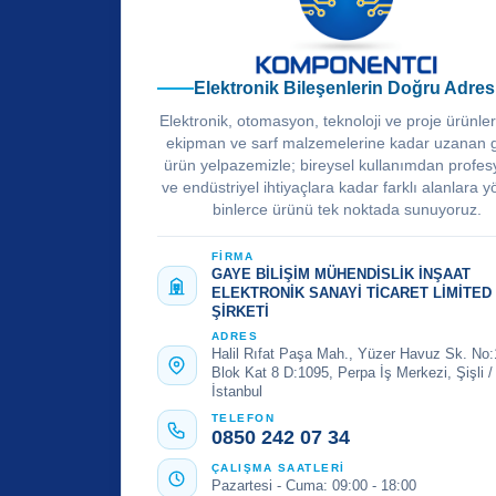
Elektronik Bileşenlerin Doğru Adres
Elektronik, otomasyon, teknoloji ve proje ürünle
ekipman ve sarf malzemelerine kadar uzanan 
ürün yelpazemizle; bireysel kullanımdan profes
ve endüstriyel ihtiyaçlara kadar farklı alanlara y
binlerce ürünü tek noktada sunuyoruz.
FİRMA
GAYE BİLİŞİM MÜHENDİSLİK İNŞAAT
ELEKTRONİK SANAYİ TİCARET LİMİTED
ŞİRKETİ
ADRES
Halil Rıfat Paşa Mah., Yüzer Havuz Sk. No:
Blok Kat 8 D:1095, Perpa İş Merkezi, Şişli /
İstanbul
TELEFON
0850 242 07 34
ÇALIŞMA SAATLERİ
Pazartesi - Cuma: 09:00 - 18:00