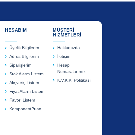
HESABIM
MÜŞTERİ
HİZMETLERİ
Üyelik Bilgilerim
Hakkımızda
Adres Bilgilerim
İletişim
Siparişlerim
Hesap
Numaralarımız
Stok Alarm Listem
K.V.K.K. Politikası
Alışveriş Listem
Fiyat Alarm Listem
Favori Listem
KomponentPuan