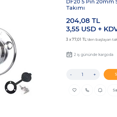
DF20 5 Pin 20mm 
Takımı
204,08 TL
3,55 USD + KD
77,01 TL
'den başlayan tak
2
iş gününde kargoda
-
+
Sa