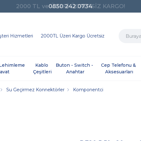
0850 242 0734
teri Hizmetleri
2000TL Üzeri Kargo Ücretsiz
e Lehimleme 
Kablo 
Buton - Switch - 
Cep Telefonu & 
davat
Çeşitleri
Anahtar
Aksesuarları
Su Geçirmez Konnektörler
Komponentci