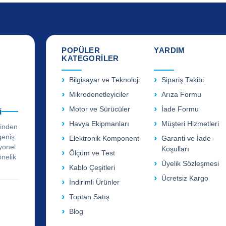
POPÜLER
YARDIM
KATEGORİLER
Bilgisayar ve Teknoloji
Sipariş Takibi
Mikrodenetleyiciler
Arıza Formu
Motor ve Sürücüler
İade Formu
i
Havya Ekipmanları
Müşteri Hizmetleri
rinden
geniş
Elektronik Komponent
Garanti ve İade
yonel
Koşulları
Ölçüm ve Test
önelik
Üyelik Sözleşmesi
Kablo Çeşitleri
Ücretsiz Kargo
İndirimli Ürünler
Toptan Satış
Blog