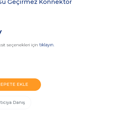
Su Geçirmez Konnektör
V
sit seçenekleri için
tıklayın.
SEPETE EKLE
tıcıya Danış