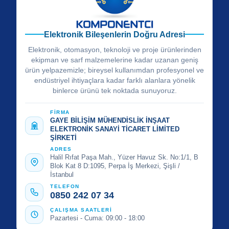
Elektronik Bileşenlerin Doğru Adresi
Elektronik, otomasyon, teknoloji ve proje ürünlerinden
ekipman ve sarf malzemelerine kadar uzanan geniş
ürün yelpazemizle; bireysel kullanımdan profesyonel ve
endüstriyel ihtiyaçlara kadar farklı alanlara yönelik
binlerce ürünü tek noktada sunuyoruz.
FİRMA
GAYE BİLİŞİM MÜHENDİSLİK İNŞAAT
ELEKTRONİK SANAYİ TİCARET LİMİTED
ŞİRKETİ
ADRES
Halil Rıfat Paşa Mah., Yüzer Havuz Sk. No:1/1, B
Blok Kat 8 D:1095, Perpa İş Merkezi, Şişli /
İstanbul
TELEFON
0850 242 07 34
ÇALIŞMA SAATLERİ
Pazartesi - Cuma: 09:00 - 18:00