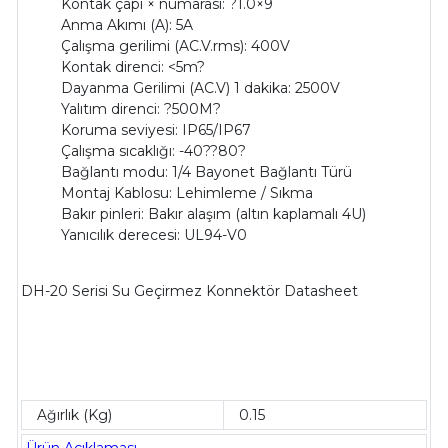
Kontak çapı × numarası: ?1.0×9
Anma Akımı (A): 5A
Çalışma gerilimi (AC.V.rms): 400V
Kontak direnci: <5m?
Dayanma Gerilimi (AC.V) 1 dakika: 2500V
Yalıtım direnci: ?500M?
Koruma seviyesi: IP65/IP67
Çalışma sıcaklığı: -40??80?
Bağlantı modu: 1/4 Bayonet Bağlantı Türü
Montaj Kablosu: Lehimleme / Sıkma
Bakır pinleri: Bakır alaşım (altın kaplamalı 4U)
Yanıcılık derecesi: UL94-V0
DH-20 Serisi Su Geçirmez Konnektör Datasheet
Ağırlık (Kg)
0.15