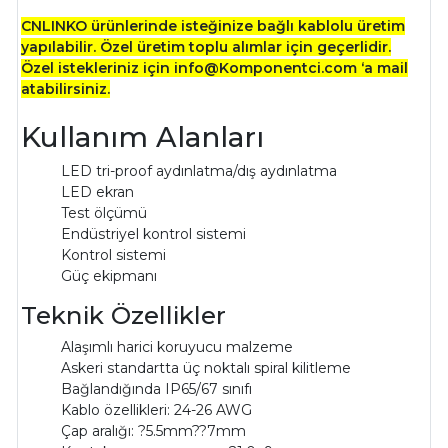
CNLINKO ürünlerinde isteğinize bağlı kablolu üretim
yapılabilir. Özel üretim toplu alımlar için geçerlidir.
Özel istekleriniz için info@Komponentci.com ‘a mail
atabilirsiniz.
Kullanım Alanları
LED tri-proof aydınlatma/dış aydınlatma
LED ekran
Test ölçümü
Endüstriyel kontrol sistemi
Kontrol sistemi
Güç ekipmanı
Teknik Özellikler
Alaşımlı harici koruyucu malzeme
Askeri standartta üç noktalı spiral kilitleme
Bağlandığında IP65/67 sınıfı
Kablo özellikleri: 24-26 AWG
Çap aralığı: ?5.5mm??7mm