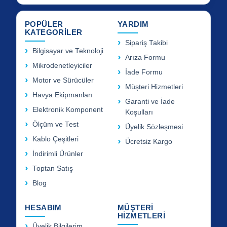
POPÜLER
YARDIM
KATEGORİLER
Sipariş Takibi
Bilgisayar ve Teknoloji
Arıza Formu
Mikrodenetleyiciler
İade Formu
Motor ve Sürücüler
Müşteri Hizmetleri
Havya Ekipmanları
Garanti ve İade
Elektronik Komponent
Koşulları
Ölçüm ve Test
Üyelik Sözleşmesi
Kablo Çeşitleri
Ücretsiz Kargo
İndirimli Ürünler
Toptan Satış
Blog
HESABIM
MÜŞTERİ
HİZMETLERİ
Üyelik Bilgilerim