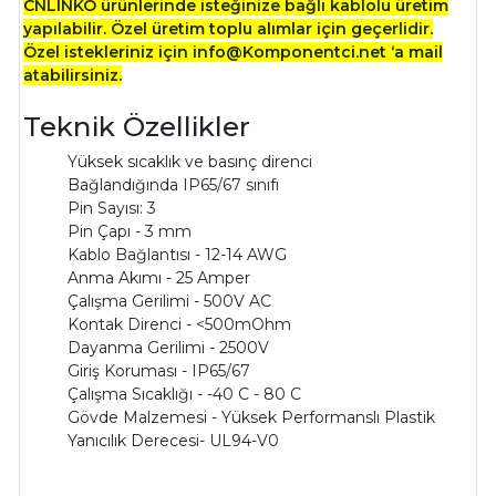
CNLINKO ürünlerinde isteğinize bağlı kablolu üretim
yapılabilir. Özel üretim toplu alımlar için geçerlidir.
Özel istekleriniz için info@Komponentci.net ‘a mail
atabilirsiniz.
Teknik Özellikler
Yüksek sıcaklık ve basınç direnci
Bağlandığında IP65/67 sınıfı
Pin Sayısı: 3
Pin Çapı - 3 mm
Kablo Bağlantısı - 12-14 AWG
Anma Akımı - 25 Amper
Çalışma Gerilimi - 500V AC
Kontak Direnci - <500mOhm
Dayanma Gerilimi - 2500V
Giriş Koruması - IP65/67
Çalışma Sıcaklığı - -40 C - 80 C
Gövde Malzemesi - Yüksek Performanslı Plastik
Yanıcılık Derecesi- UL94-V0