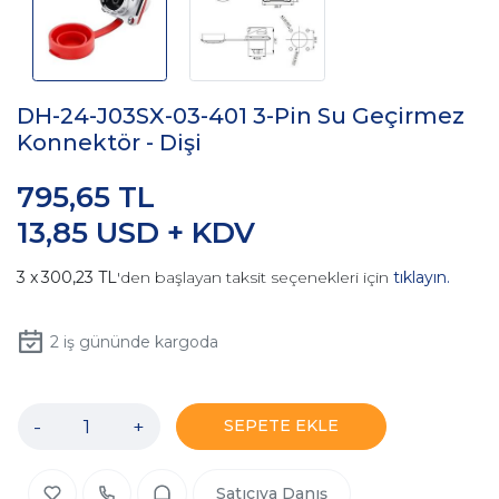
DH-24-J03SX-03-401 3-Pin Su Geçirmez
Konnektör - Dişi
795,65 TL
13,85 USD + KDV
300,23 TL
'den başlayan taksit seçenekleri için
tıklayın.
2
iş gününde kargoda
-
+
SEPETE EKLE
Satıcıya Danış