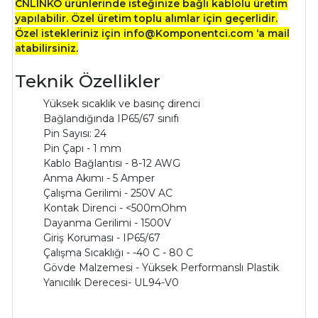
CNLINKO ürünlerinde isteğinize bağlı kablolu üretim
yapılabilir. Özel üretim toplu alımlar için geçerlidir.
Özel istekleriniz için info@Komponentci.com ‘a mail
atabilirsiniz.
Teknik Özellikler
Yüksek sıcaklık ve basınç direnci
Bağlandığında IP65/67 sınıfı
Pin Sayısı: 24
Pin Çapı - 1 mm
Kablo Bağlantısı - 8-12 AWG
Anma Akımı - 5 Amper
Çalışma Gerilimi - 250V AC
Kontak Direnci - <500mOhm
Dayanma Gerilimi - 1500V
Giriş Koruması - IP65/67
Çalışma Sıcaklığı - -40 C - 80 C
Gövde Malzemesi - Yüksek Performanslı Plastik
Yanıcılık Derecesi- UL94-V0