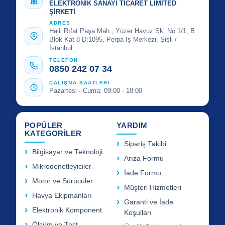
ELEKTRONİK SANAYİ TİCARET LİMİTED
ŞİRKETİ
ADRES
Halil Rıfat Paşa Mah., Yüzer Havuz Sk. No:1/1, B
Blok Kat 8 D:1095, Perpa İş Merkezi, Şişli /
İstanbul
TELEFON
0850 242 07 34
ÇALIŞMA SAATLERİ
Pazartesi - Cuma: 09:00 - 18:00
POPÜLER
YARDIM
KATEGORİLER
Sipariş Takibi
Bilgisayar ve Teknoloji
Arıza Formu
Mikrodenetleyiciler
İade Formu
Motor ve Sürücüler
Müşteri Hizmetleri
Havya Ekipmanları
Garanti ve İade
Elektronik Komponent
Koşulları
Ölçüm ve Test