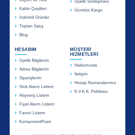
Üyelik Sözleşmesi
Kablo Çeşitleri
Ücretsiz Kargo
İndirimli Ürünler
Toptan Satış
Blog
HESABIM
MÜŞTERİ
HİZMETLERİ
Üyelik Bilgilerim
Hakkımızda
Adres Bilgilerim
İletişim
Siparişlerim
Hesap Numaralarımız
Stok Alarm Listem
K.V.K.K. Politikası
Alışveriş Listem
Fiyat Alarm Listem
Favori Listem
KomponentPuan