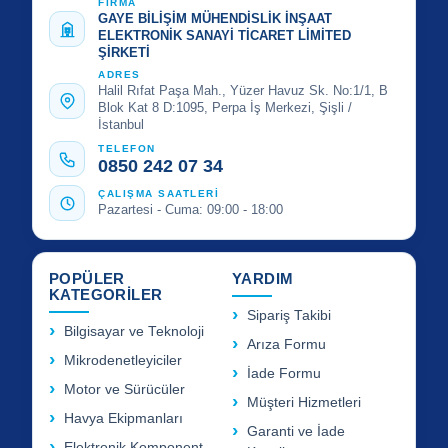
FİRMA
GAYE BİLİŞİM MÜHENDİSLİK İNŞAAT
ELEKTRONİK SANAYİ TİCARET LİMİTED
ŞİRKETİ
ADRES
Halil Rıfat Paşa Mah., Yüzer Havuz Sk. No:1/1, B
Blok Kat 8 D:1095, Perpa İş Merkezi, Şişli /
İstanbul
TELEFON
0850 242 07 34
ÇALIŞMA SAATLERİ
Pazartesi - Cuma: 09:00 - 18:00
POPÜLER
YARDIM
KATEGORİLER
Sipariş Takibi
Bilgisayar ve Teknoloji
Arıza Formu
Mikrodenetleyiciler
İade Formu
Motor ve Sürücüler
Müşteri Hizmetleri
Havya Ekipmanları
Garanti ve İade
Elektronik Komponent