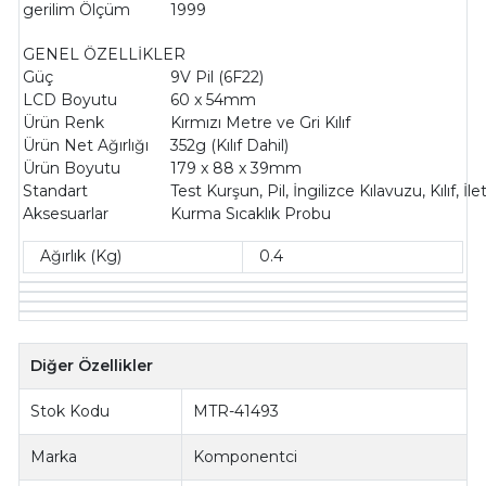
gerilim Ölçüm
1999
GENEL ÖZELLİKLER
Güç
9V Pil (6F22)
LCD Boyutu
60 x 54mm
Ürün Renk
Kırmızı Metre ve Gri Kılıf
Ürün Net Ağırlığı
352g (Kılıf Dahil)
Ürün Boyutu
179 x 88 x 39mm
Standart
Test Kurşun, Pil, İngilizce Kılavuzu, Kılıf, İle
Aksesuarlar
Kurma Sıcaklık Probu
Ağırlık (Kg)
0.4
Diğer Özellikler
Stok Kodu
MTR-41493
Marka
Komponentci