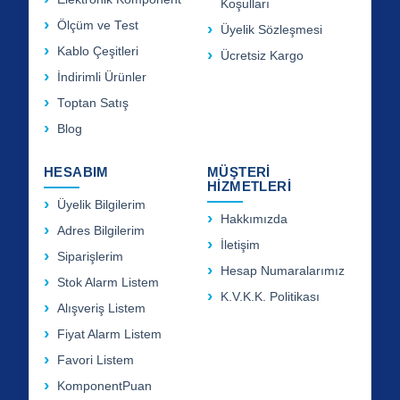
Koşulları
Ölçüm ve Test
Üyelik Sözleşmesi
Kablo Çeşitleri
Ücretsiz Kargo
İndirimli Ürünler
Toptan Satış
Blog
HESABIM
MÜŞTERİ
HİZMETLERİ
Üyelik Bilgilerim
Hakkımızda
Adres Bilgilerim
İletişim
Siparişlerim
Hesap Numaralarımız
Stok Alarm Listem
K.V.K.K. Politikası
Alışveriş Listem
Fiyat Alarm Listem
Favori Listem
KomponentPuan