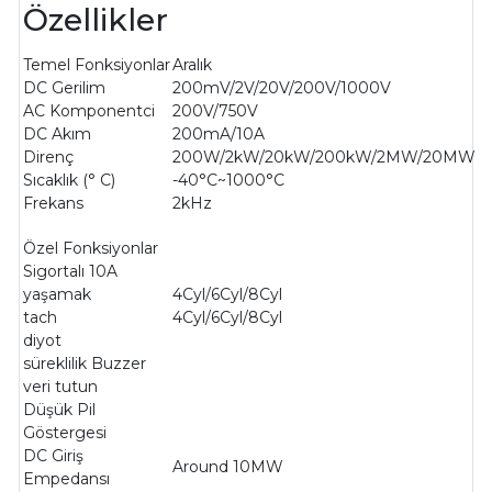
Özellikler
Temel Fonksiyonlar
Aralık
DC Gerilim
200mV/2V/20V/200V/1000V
AC Komponentci
200V/750V
DC Akım
200mA/10A
Direnç
200W/2kW/20kW/200kW/2MW/20MW
Sıcaklık (° C)
-40°C~1000°C
Frekans
2kHz
Özel Fonksiyonlar
Sigortalı 10A
yaşamak
4Cyl/6Cyl/8Cyl
tach
4Cyl/6Cyl/8Cyl
diyot
süreklilik Buzzer
veri tutun
Düşük Pil
Göstergesi
DC Giriş
Around 10MW
Empedansı