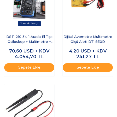
DST-210 3'ü 1 Arada El Tipi
Dijital Avometre Multimetre
Osiloskop + Multimetre +
Ölçü Aleti DT-830D
Sinyal Jeneratörü
70,60
USD + KDV
4,20
USD + KDV
4.054,70
TL
241,27
TL
Sepete Ekle
Sepete Ekle