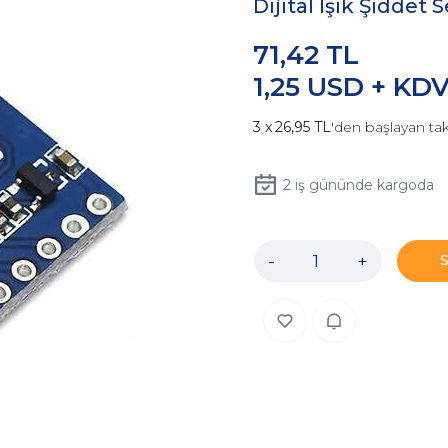
Dijital Işık Şiddet
71,42 TL
1,25 USD + KD
26,95 TL
'den başlayan tak
2
iş gününde kargoda
-
+