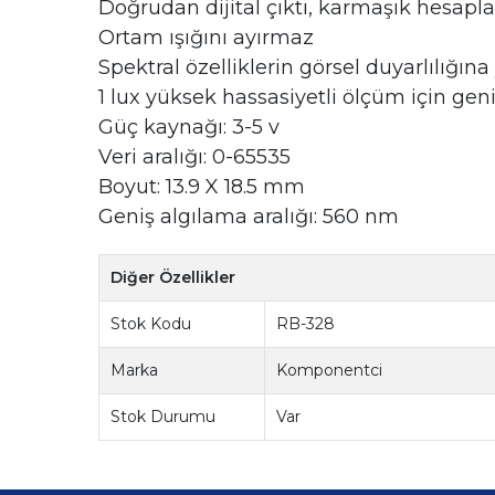
Doğrudan dijital çıktı, karmaşık hesapl
Ortam ışığını ayırmaz
Spektral özelliklerin görsel duyarlılığına
1 lux yüksek hassasiyetli ölçüm için geniş
Güç kaynağı: 3-5 v
Veri aralığı: 0-65535
Boyut: 13.9 X 18.5 mm
Geniş algılama aralığı: 560 nm
Diğer Özellikler
Stok Kodu
RB-328
Marka
Komponentci
Stok Durumu
Var