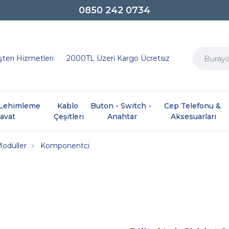
0850 242 0734
teri Hizmetleri
2000TL Üzeri Kargo Ücretsiz
e Lehimleme 
Kablo 
Buton - Switch - 
Cep Telefonu & 
davat
Çeşitleri
Anahtar
Aksesuarları
Modüller
Komponentci