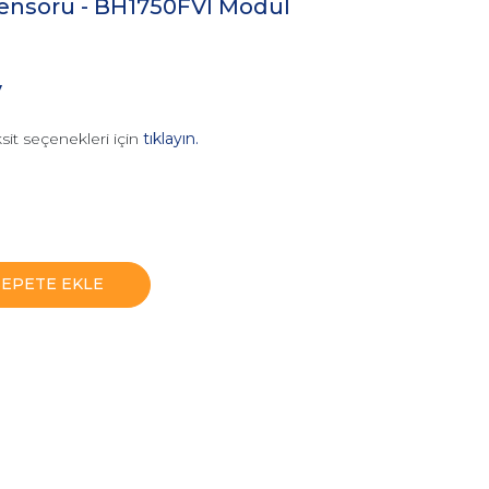
 Sensörü - BH1750FVI Modül
V
sit seçenekleri için
tıklayın.
SEPETE EKLE