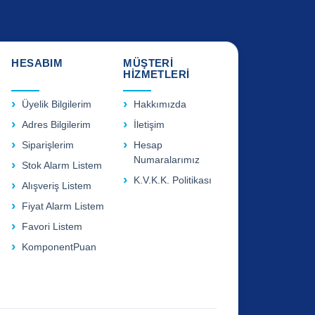
HESABIM
MÜŞTERİ
HİZMETLERİ
Üyelik Bilgilerim
Hakkımızda
Adres Bilgilerim
İletişim
Siparişlerim
Hesap
Numaralarımız
Stok Alarm Listem
K.V.K.K. Politikası
Alışveriş Listem
Fiyat Alarm Listem
Favori Listem
KomponentPuan