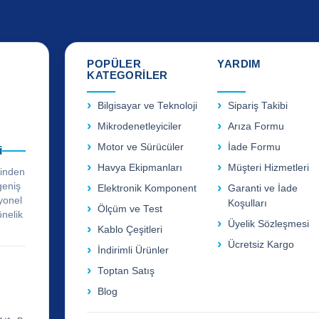
POPÜLER
YARDIM
KATEGORİLER
Bilgisayar ve Teknoloji
Sipariş Takibi
Mikrodenetleyiciler
Arıza Formu
Motor ve Sürücüler
İade Formu
i
Havya Ekipmanları
Müşteri Hizmetleri
rinden
geniş
Elektronik Komponent
Garanti ve İade
yonel
Koşulları
Ölçüm ve Test
önelik
Üyelik Sözleşmesi
Kablo Çeşitleri
Ücretsiz Kargo
İndirimli Ürünler
Toptan Satış
Blog