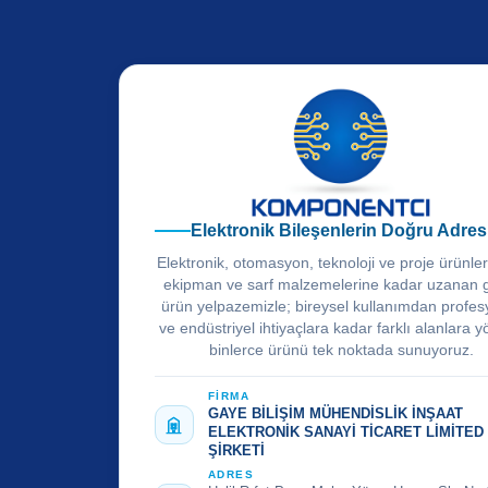
Elektronik Bileşenlerin Doğru Adres
Elektronik, otomasyon, teknoloji ve proje ürünle
ekipman ve sarf malzemelerine kadar uzanan 
ürün yelpazemizle; bireysel kullanımdan profes
ve endüstriyel ihtiyaçlara kadar farklı alanlara y
binlerce ürünü tek noktada sunuyoruz.
FİRMA
GAYE BİLİŞİM MÜHENDİSLİK İNŞAAT
ELEKTRONİK SANAYİ TİCARET LİMİTED
ŞİRKETİ
ADRES