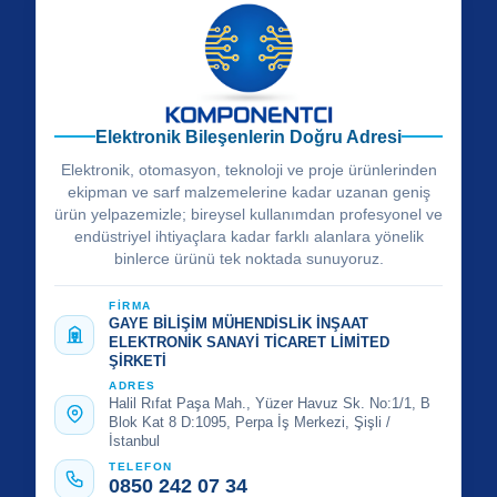
Elektronik Bileşenlerin Doğru Adresi
Elektronik, otomasyon, teknoloji ve proje ürünlerinden
ekipman ve sarf malzemelerine kadar uzanan geniş
ürün yelpazemizle; bireysel kullanımdan profesyonel ve
endüstriyel ihtiyaçlara kadar farklı alanlara yönelik
binlerce ürünü tek noktada sunuyoruz.
FİRMA
GAYE BİLİŞİM MÜHENDİSLİK İNŞAAT
ELEKTRONİK SANAYİ TİCARET LİMİTED
ŞİRKETİ
ADRES
Halil Rıfat Paşa Mah., Yüzer Havuz Sk. No:1/1, B
Blok Kat 8 D:1095, Perpa İş Merkezi, Şişli /
İstanbul
TELEFON
0850 242 07 34