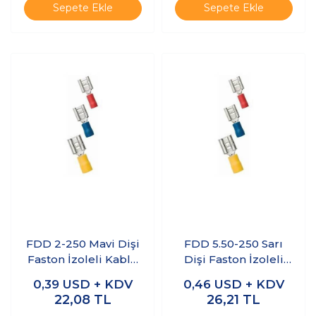
Sepete Ekle
Sepete Ekle
FDD 2-250 Mavi Dişi
FDD 5.50-250 Sarı
Faston İzoleli Kablo
Dişi Faston İzoleli
Ucu 10 Adet
Kablo Ucu 10 Adet
0,39
USD + KDV
0,46
USD + KDV
22,08
TL
26,21
TL