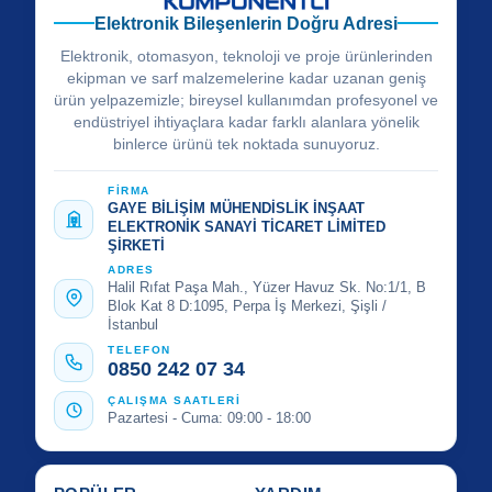
Elektronik Bileşenlerin Doğru Adresi
Elektronik, otomasyon, teknoloji ve proje ürünlerinden
ekipman ve sarf malzemelerine kadar uzanan geniş
ürün yelpazemizle; bireysel kullanımdan profesyonel ve
endüstriyel ihtiyaçlara kadar farklı alanlara yönelik
binlerce ürünü tek noktada sunuyoruz.
FİRMA
GAYE BİLİŞİM MÜHENDİSLİK İNŞAAT
ELEKTRONİK SANAYİ TİCARET LİMİTED
ŞİRKETİ
ADRES
Halil Rıfat Paşa Mah., Yüzer Havuz Sk. No:1/1, B
Blok Kat 8 D:1095, Perpa İş Merkezi, Şişli /
İstanbul
TELEFON
0850 242 07 34
ÇALIŞMA SAATLERİ
Pazartesi - Cuma: 09:00 - 18:00