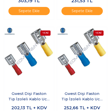
303,19
TL
231,53
TL
Adet
Adet
Sepete Ekle
Sepete Ekle
Gwest Dişi Faston
Gwest Dişi Faston
Tip İzoleli Kablo Ucu
Tip İzoleli Kablo Ucu
GFD-2488 1.50-
GFD-2638 1.50-
202,13
TL + KDV
252,66
TL + KDV
2.50mm Mavi 200
2.50mm Mavi 200