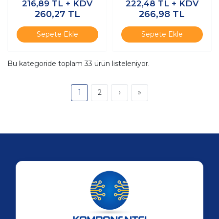
216,89
TL + KDV
222,48
TL + KDV
Ucu Kırmızı - 200
Ucu Kırmızı - 200
260,27
TL
266,98
TL
Adet
Adet
Sepete Ekle
Sepete Ekle
Bu kategoride toplam
33
ürün listeleniyor.
1
2
›
»