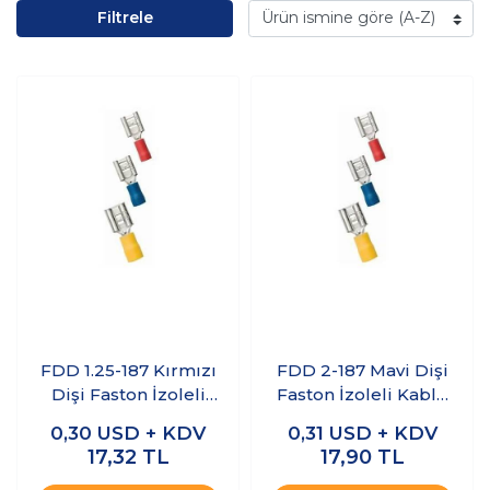
Filtrele
FDD 1.25-187 Kırmızı
FDD 2-187 Mavi Dişi
Dişi Faston İzoleli
Faston İzoleli Kablo
Kablo Ucu 10 Adet
Ucu 10 Adet
0,30
USD + KDV
0,31
USD + KDV
17,32
TL
17,90
TL