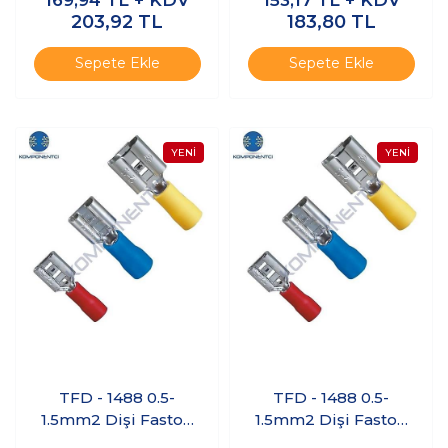
169,94
TL + KDV
153,17
TL + KDV
Ucu Kırmızı - 200
Ucu Kırmızı - 200
203,92
TL
183,80
TL
Adet
Adet
Sepete Ekle
Sepete Ekle
TFD - 1488 0.5-
TFD - 1488 0.5-
1.5mm2 Dişi Faston
1.5mm2 Dişi Faston
Tip İzoleli Kablo
Tip İzoleli Kablo