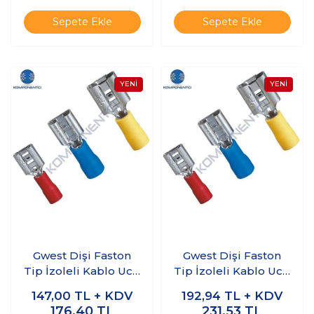
Sepete Ekle
Sepete Ekle
Gwest Dişi Faston
Gwest Dişi Faston
Tip İzoleli Kablo Ucu
Tip İzoleli Kablo Ucu
GFD-1288 0.50-
GFD-1488 0.50-
147,00
TL + KDV
192,94
TL + KDV
1.50mm Kırmızı 200
1.50mm Kırmızı 200
176,40
TL
231,53
TL