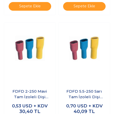
Sepete Ekle
Sepete Ekle
FDFD 2-250 Mavi
FDFD 5.5-250 Sarı
Tam İzoleli Dişi
Tam İzoleli Dişi
Faston Kablo Ucu 10
Faston Kablo Ucu 10
0,53
USD + KDV
0,70
USD + KDV
Adet
Adet
30,40
TL
40,09
TL