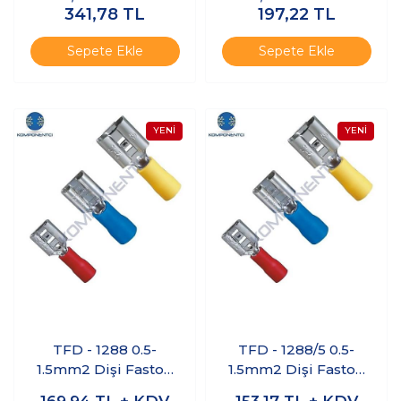
6.00mm Sarı 200
Ucu Kırmızı - 200
341,78
TL
197,22
TL
Adet
Adet
Sepete Ekle
Sepete Ekle
TFD - 1288 0.5-
TFD - 1288/5 0.5-
1.5mm2 Dişi Faston
1.5mm2 Dişi Faston
Tip İzoleli Kablo
Tip İzoleli Kablo