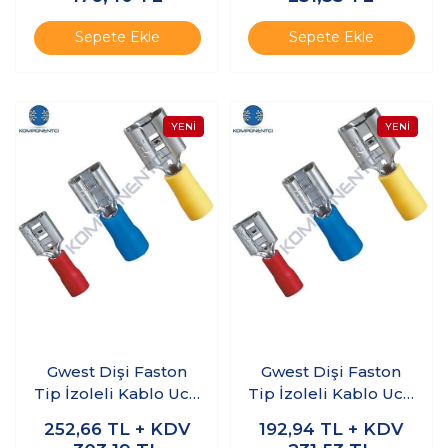
Adet
Adet
Sepete Ekle
Sepete Ekle
Gwest Dişi Faston
Gwest Dişi Faston
Tip İzoleli Kablo Ucu
Tip İzoleli Kablo Ucu
GFD-1638 0.50-
GFD-2288 1.50-
252,66
TL + KDV
192,94
TL + KDV
1.50mm Kırmızı 200
2.50mm Mavi 200