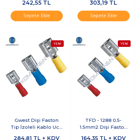
242,55
TL
303,19
TL
Adet
Adet
Sepete Ekle
Sepete Ekle
Gwest Dişi Faston
TFD - 1288 0.5-
Tip İzoleli Kablo Ucu
1.5mm2 Dişi Faston
GFD-5638 4.00-
Tip İzoleli Kablo
284,81
TL + KDV
164,35
TL + KDV