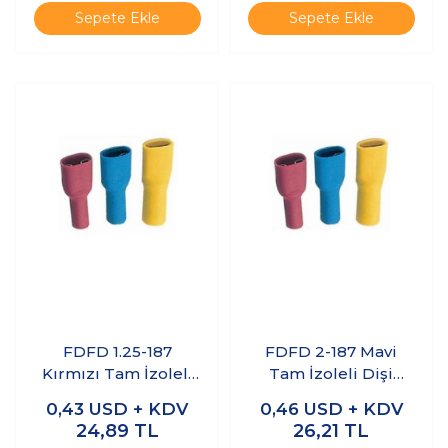
Sepete Ekle
Sepete Ekle
FDFD 1.25-187
FDFD 2-187 Mavi
Kırmızı Tam İzoleli
Tam İzoleli Dişi
Dişi Faston Kablo
Faston Kablo Ucu 10
0,43
USD + KDV
0,46
USD + KDV
Ucu 10 Adet
Adet
24,89
TL
26,21
TL